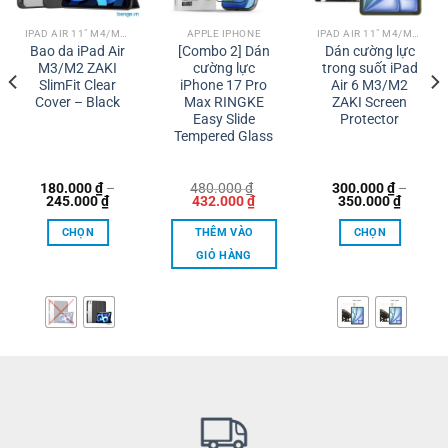
IPAD AIR 11" M4/M3/M2
APPLE IPHONE
IPAD AIR 11" M4/M3/M2
Bao da iPad Air
[Combo 2] Dán
Dán cường lực
M3/M2 ZAKI
cường lực
trong suốt iPad
SlimFit Clear
iPhone 17 Pro
Air 6 M3/M2
Cover – Black
Max RINGKE
ZAKI Screen
Easy Slide
Protector
Tempered Glass
180.000
₫
–
480.000
₫
300.000
₫
–
Khoảng
Giá
Giá
Khoản
245.000
₫
432.000
₫
350.000
₫
giá:
gốc
hiện
giá:
từ
là:
tại
từ
CHỌN
THÊM VÀO
CHỌN
180.000 ₫
480.000 ₫.
là:
300.00
đến
432.000 ₫.
đến
GIỎ HÀNG
245.000 ₫
350.00
Sản
Sản
phẩm
phẩm
này
này
có
có
nhiều
nhiều
biến
biến
thể.
thể.
Các
Các
tùy
tùy