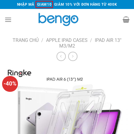
Chuyển
NHẬP MÃ
GIAM10
GIẢM 10% VỚI ĐƠN HÀNG TỪ 400K
đến
nội
dung
TRANG CHỦ
/
APPLE IPAD CASES
/
IPAD AIR 13"
M3/M2
-40%