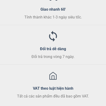
chọn
chọn
Giao nhanh 60'
có
có
thể
thể
Tỉnh thành khác 1-3 ngày siêu tốc.
được
được
chọn
chọn
trên
trên
trang
trang
sản
sản
phẩm
phẩm
Đổi trả dễ dàng
Đổi trả trong vòng 7 ngày.
VAT theo luật hiện hành
Tất cả các sản phẩm đều đã bao gồm VAT.