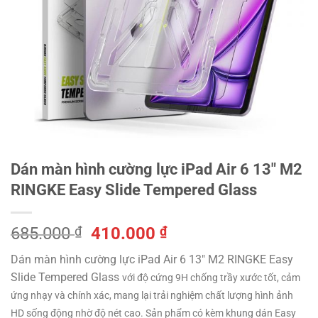
Dán màn hình cường lực iPad Air 6 13″ M2
RINGKE Easy Slide Tempered Glass
Giá
Giá
685.000
₫
410.000
₫
gốc
hiện
Dán màn hình cường lực iPad Air 6 13″ M2 RINGKE Easy
là:
tại
Slide Tempered Glass
với độ cứng 9H chống trầy xước tốt, cảm
685.000 ₫.
là:
ứng nhạy và chính xác, mang lại trải nghiệm chất lượng hình ảnh
410.000 ₫.
HD sống động nhờ độ nét cao. Sản phẩm có kèm khung dán Easy