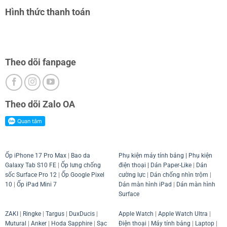
Hình thức thanh toán
Theo dõi fanpage
Theo dõi Zalo OA
Ốp iPhone 17 Pro Max
|
Bao da
Phụ kiện máy tính bảng
|
Phụ kiện
Galaxy Tab S10 FE
|
Ốp lưng chống
điện thoại
| Dán Paper-Like
|
Dán
sốc Surface Pro 12
|
Ốp Google Pixel
cường lực
|
Dán chống nhìn trộm
|
10
|
Ốp iPad Mini 7
Dán màn hình iPad
|
Dán màn hình
Surface
ZAKI
|
Ringke
|
Targus
|
DuxDucis
|
Apple Watch
|
Apple Watch Ultra
|
Mutural
|
Anker
|
Hoda Sapphire
|
Sạc
Điện thoại
|
Máy tính bảng
|
Laptop
|