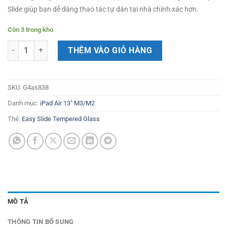
Slide giúp bạn dễ dàng thao tác tự dán tại nhà chính xác hơn.
Còn 3 trong kho
Dán màn hình cường lực iPad Air 6 13" M2 RINGKE Easy Slide Tempe
THÊM VÀO GIỎ HÀNG
SKU:
G4as838
Danh mục:
iPad Air 13" M3/M2
Thẻ:
Easy Slide Tempered Glass
MÔ TẢ
THÔNG TIN BỔ SUNG