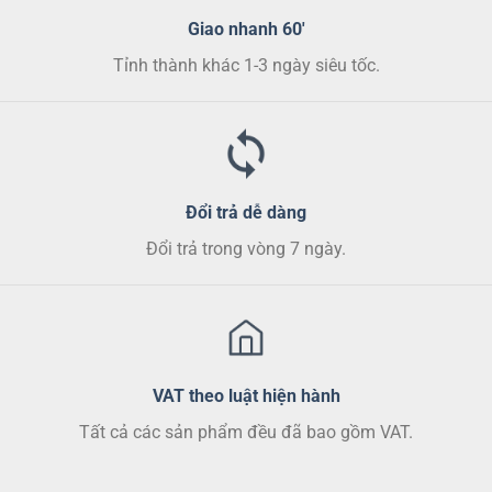
thể
thể
Giao nhanh 60'
được
được
chọn
chọn
Tỉnh thành khác 1-3 ngày siêu tốc.
trên
trên
trang
trang
sản
sản
phẩm
phẩm
Đổi trả dễ dàng
Đổi trả trong vòng 7 ngày.
VAT theo luật hiện hành
Tất cả các sản phẩm đều đã bao gồm VAT.