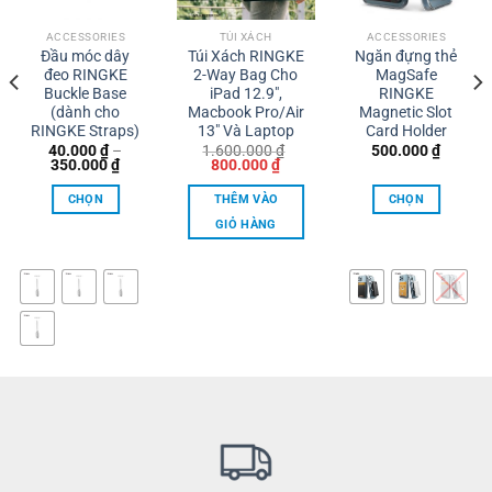
ACCESSORIES
TÚI XÁCH
ACCESSORIES
Đầu móc dây
Túi Xách RINGKE
Ngăn đựng thẻ
đeo RINGKE
2-Way Bag Cho
MagSafe
Buckle Base
iPad 12.9″,
RINGKE
(dành cho
Macbook Pro/Air
Magnetic Slot
RINGKE Straps)
13″ Và Laptop
Card Holder
40.000
₫
–
1.600.000
₫
500.000
₫
Khoảng
Giá
Giá
350.000
₫
800.000
₫
giá:
gốc
hiện
từ
là:
tại
CHỌN
THÊM VÀO
CHỌN
40.000 ₫
1.600.000 ₫.
là:
đến
800.000 ₫.
GIỎ HÀNG
350.000 ₫
Sản
Sản
phẩm
phẩm
này
này
có
có
nhiều
nhiều
biến
biến
thể.
thể.
Các
Các
tùy
tùy
chọn
chọn
có
có