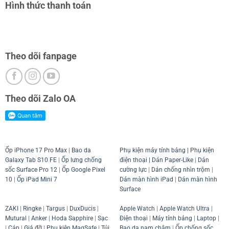
Hình thức thanh toán
Theo dõi fanpage
Theo dõi Zalo OA
Ốp iPhone 17 Pro Max
|
Bao da
Phụ kiện máy tính bảng
|
Phụ kiện
Galaxy Tab S10 FE
|
Ốp lưng chống
điện thoại
| Dán Paper-Like
|
Dán
sốc Surface Pro 12
|
Ốp Google Pixel
cường lực
|
Dán chống nhìn trộm
|
10
|
Ốp iPad Mini 7
Dán màn hình iPad
|
Dán màn hình
Surface
ZAKI
|
Ringke
|
Targus
|
DuxDucis
|
Apple Watch
|
Apple Watch Ultra
|
Mutural
|
Anker
|
Hoda Sapphire
|
Sạc
Điện thoại
|
Máy tính bảng
|
Laptop
|
|
Cáp
|
Giá đỡ
|
Phụ kiện MagSafe
|
Túi
Bao da nam châm
|
Ốp chống sốc