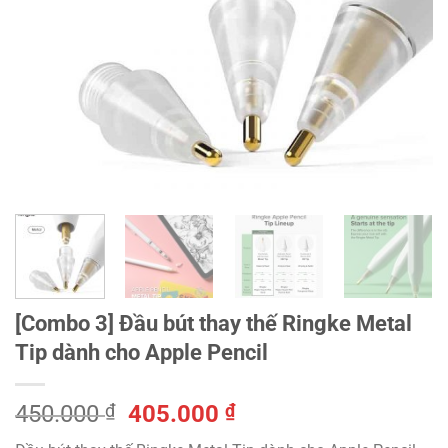
[Combo 3] Đầu bút thay thế Ringke Metal
Tip dành cho Apple Pencil
Giá
Giá
450.000
₫
405.000
₫
gốc
hiện