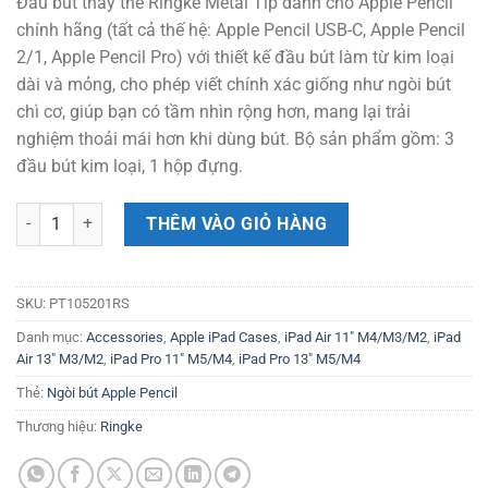
Đầu bút thay thế Ringke Metal Tip dành cho Apple Pencil
là:
tại
chính hãng (tất cả thế hệ: Apple Pencil USB-C, Apple Pencil
450.000 ₫.
là:
2/1, Apple Pencil Pro) với thiết kế đầu bút làm từ kim loại
405.000 ₫.
dài và mỏng, cho phép viết chính xác giống như ngòi bút
chì cơ, giúp bạn có tầm nhìn rộng hơn, mang lại trải
nghiệm thoải mái hơn khi dùng bút. Bộ sản phẩm gồm: 3
đầu bút kim loại, 1 hộp đựng.
[Combo 3] Đầu bút thay thế Ringke Metal Tip dành cho Apple Pencil 
THÊM VÀO GIỎ HÀNG
SKU:
PT105201RS
Danh mục:
Accessories
,
Apple iPad Cases
,
iPad Air 11" M4/M3/M2
,
iPad
Air 13" M3/M2
,
iPad Pro 11" M5/M4
,
iPad Pro 13" M5/M4
Thẻ:
Ngòi bút Apple Pencil
Thương hiệu:
Ringke