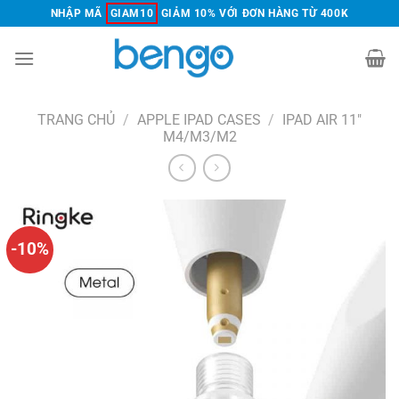
Chuyển
NHẬP MÃ
GIAM10
GIẢM 10% VỚI ĐƠN HÀNG TỪ 400K
đến
nội
dung
TRANG CHỦ
/
APPLE IPAD CASES
/
IPAD AIR 11"
M4/M3/M2
-10%