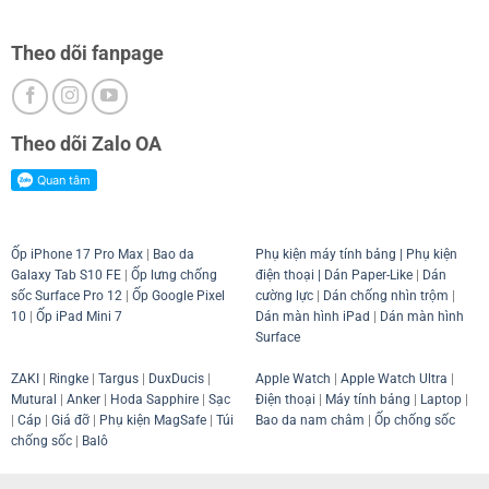
Theo dõi fanpage
Theo dõi Zalo OA
Ốp iPhone 17 Pro Max
|
Bao da
Phụ kiện máy tính bảng
|
Phụ kiện
Galaxy Tab S10 FE
|
Ốp lưng chống
điện thoại
| Dán Paper-Like
|
Dán
sốc Surface Pro 12
|
Ốp Google Pixel
cường lực
|
Dán chống nhìn trộm
|
10
|
Ốp iPad Mini 7
Dán màn hình iPad
|
Dán màn hình
Surface
ZAKI
|
Ringke
|
Targus
|
DuxDucis
|
Apple Watch
|
Apple Watch Ultra
|
Mutural
|
Anker
|
Hoda Sapphire
|
Sạc
Điện thoại
|
Máy tính bảng
|
Laptop
|
|
Cáp
|
Giá đỡ
|
Phụ kiện MagSafe
|
Túi
Bao da nam châm
|
Ốp chống sốc
chống sốc
|
Balô