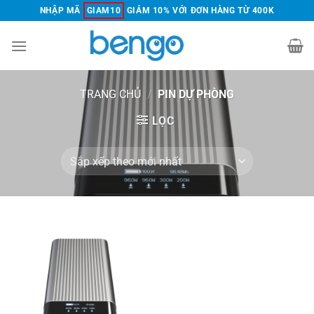
Chuyển
NHẬP MÃ
GIAM10
GIẢM 10% VỚI ĐƠN HÀNG TỪ 400K
đến
nội
dung
TRANG CHỦ
/
PIN DỰ PHÒNG
LỌC