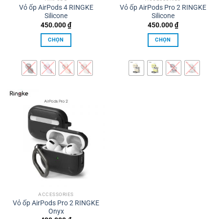
Vỏ ốp AirPods 4 RINGKE
Vỏ ốp AirPods Pro 2 RINGKE
trang
trang
Silicone
Silicone
sản
sản
450.000
₫
450.000
₫
phẩm
phẩm
CHỌN
CHỌN
Sản
Sản
phẩm
phẩm
này
này
có
có
nhiều
nhiều
biến
biến
thể.
thể.
Các
Các
tùy
tùy
chọn
chọn
có
có
thể
thể
được
được
chọn
chọn
trên
trên
ACCESSORIES
Vỏ ốp AirPods Pro 2 RINGKE
trang
trang
Onyx
sản
sản