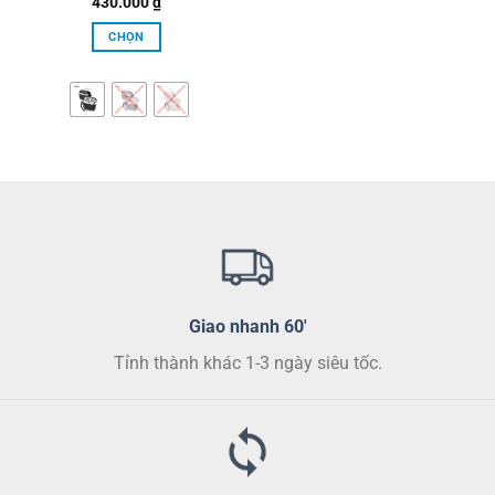
430.000
₫
phẩm
phẩm
CHỌN
Sản
phẩm
này
có
nhiều
biến
thể.
Các
tùy
chọn
có
thể
Giao nhanh 60'
được
Tỉnh thành khác 1-3 ngày siêu tốc.
chọn
trên
trang
sản
phẩm