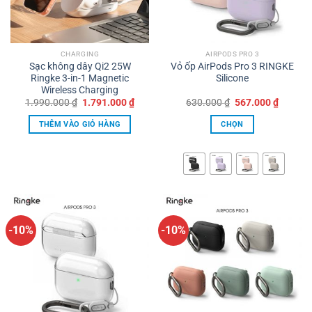
CHARGING
AIRPODS PRO 3
Sạc không dây Qi2 25W
Vỏ ốp AirPods Pro 3 RINGKE
Ringke 3-in-1 Magnetic
Silicone
Wireless Charging
Giá
Giá
Giá
Giá
1.990.000
₫
1.791.000
₫
630.000
₫
567.000
₫
gốc
hiện
gốc
hiện
là:
tại
là:
tại
THÊM VÀO GIỎ HÀNG
CHỌN
1.990.000 ₫.
là:
630.000 ₫.
là:
1.791.000 ₫.
567.000
Sản
phẩm
này
có
nhiều
biến
thể.
-10%
-10%
Các
tùy
chọn
có
thể