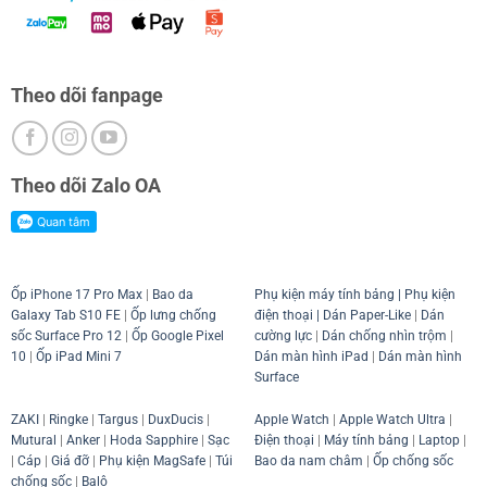
Theo dõi fanpage
Theo dõi Zalo OA
Ốp iPhone 17 Pro Max
|
Bao da
Phụ kiện máy tính bảng
|
Phụ kiện
Galaxy Tab S10 FE
|
Ốp lưng chống
điện thoại
| Dán Paper-Like
|
Dán
sốc Surface Pro 12
|
Ốp Google Pixel
cường lực
|
Dán chống nhìn trộm
|
10
|
Ốp iPad Mini 7
Dán màn hình iPad
|
Dán màn hình
Surface
ZAKI
|
Ringke
|
Targus
|
DuxDucis
|
Apple Watch
|
Apple Watch Ultra
|
Mutural
|
Anker
|
Hoda Sapphire
|
Sạc
Điện thoại
|
Máy tính bảng
|
Laptop
|
|
Cáp
|
Giá đỡ
|
Phụ kiện MagSafe
|
Túi
Bao da nam châm
|
Ốp chống sốc
chống sốc
|
Balô