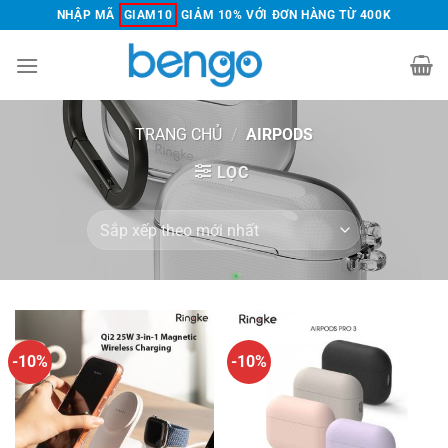
Chuyển
NHẬP MÃ
GIAM10
GIẢM 10% VỚI ĐƠN HÀNG TỪ 400K
đến
nội
dung
TRANG CHỦ
/
AIRPODS
LỌC
-10%
-10%