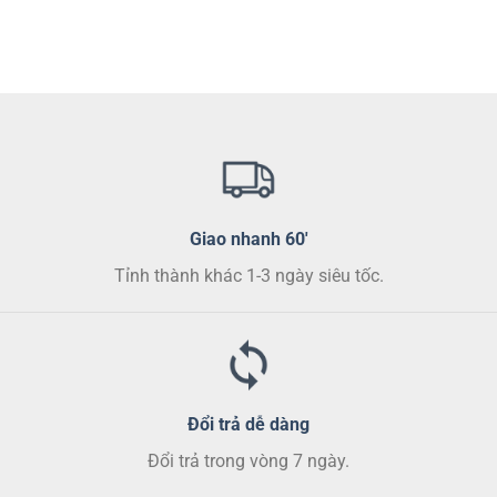
nhiều
biến
thể.
Các
tùy
chọn
có
thể
được
chọn
Giao nhanh 60'
trên
Tỉnh thành khác 1-3 ngày siêu tốc.
trang
sản
phẩm
Đổi trả dễ dàng
Đổi trả trong vòng 7 ngày.