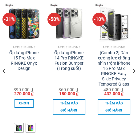
-31%
-50%
-10%
APPLE IPHONE
APPLE IPHONE
APPLE IPHONE
Ốp lưng iPhone
Ốp lưng iPhone
[Combo 2] Dán
15 Pro Max
14 Pro RINGKE
cường lực chống
RINGKE Onyx
Fusion Bumper
nhìn trộm iPhone
Design
(Trong suốt)
16 Pro Max
RINGKE Easy
Slide Privacy
Tempered Glass
390.000
₫
360.000
₫
480.000
₫
Giá
Giá
Giá
Giá
Giá
Giá
270.000
₫
180.000
₫
432.000
₫
gốc
hiện
gốc
hiện
gốc
hiện
là:
tại
là:
tại
là:
tại
CHỌN
THÊM VÀO
THÊM VÀO
390.000 ₫.
là:
360.000 ₫.
là:
480.000 ₫.
là:
00 ₫.
270.000 ₫.
180.000 ₫.
432.000
GIỎ HÀNG
GIỎ HÀNG
Sản
phẩm
này
có