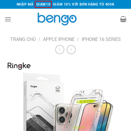
Chuyển
NHẬP MÃ
GIAM10
GIẢM 10% VỚI ĐƠN HÀNG TỪ 400K
đến
nội
dung
TRANG CHỦ
/
APPLE IPHONE
/
IPHONE 16 SERIES