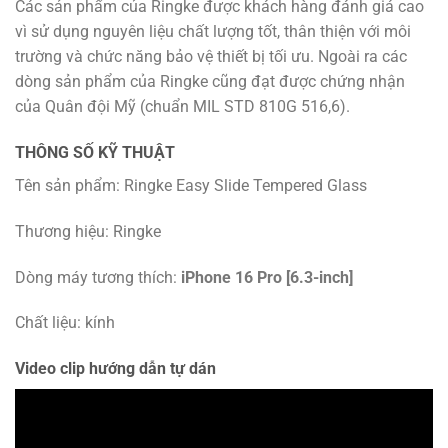
Các sản phẩm của Ringke được khách hàng đánh giá cao
vì sử dụng nguyên liệu chất lượng tốt, thân thiện với môi
trường và chức năng bảo vệ thiết bị tối ưu. Ngoài ra các
dòng sản phẩm của Ringke cũng đạt được chứng nhận
của Quân đội Mỹ (chuẩn MIL STD 810G 516,6).
THÔNG SỐ KỸ THUẬT
Tên sản phẩm: Ringke Easy Slide Tempered Glass
Thương hiệu: Ringke
Dòng máy tương thích:
iPhone 16 Pro [6.3-inch]
Chất liệu: kính
Video clip hướng dẫn tự dán