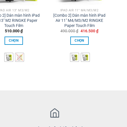
PAD AIR 13" M3/M2
IPAD AIR 11" M4/M3/M2
 2] Dán màn hình iPad
[Combo 2] Dán màn hình iPad
 13″ M2 RINGKE Paper
Air 11″ M4/M3/M2 RINGKE
Touch Film
Paper Touch Film
Giá
Giá
510.000
₫
490.000
₫
416.500
₫
gốc
hiện
là:
tại
CHỌN
CHỌN
490.000 ₫.
là:
416.500 ₫.
Sản
Sản
phẩm
phẩm
này
này
có
có
nhiều
nhiều
biến
biến
thể.
thể.
Các
Các
tùy
tùy
chọn
chọn
có
có
thể
thể
được
được