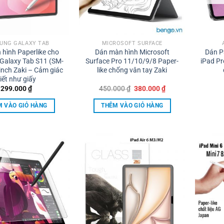
UNG GALAXY TAB
MICROSOFT SURFACE
hình Paperlike cho
Dán màn hình Microsoft
Dán P
Galaxy Tab S11 (SM-
Surface Pro 11/10/9/8 Paper-
iPad Pr
inch Zaki – Cảm giác
like chống vân tay Zaki
iết như giấy
Giá
Giá
299.000
₫
450.000
₫
380.000
₫
gốc
hiện
là:
tại
 VÀO GIỎ HÀNG
THÊM VÀO GIỎ HÀNG
450.000 ₫.
là:
380.000 ₫.