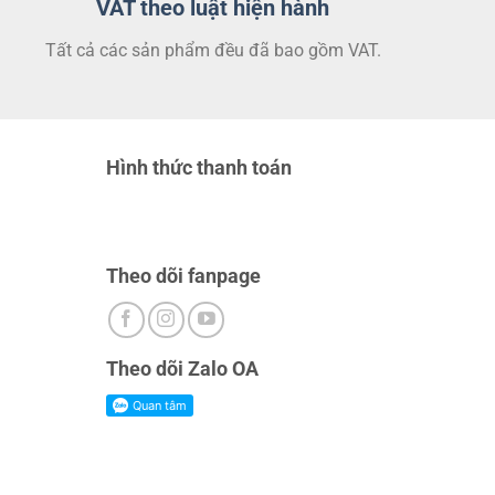
VAT theo luật hiện hành
chọn
chọn
trên
trên
Tất cả các sản phẩm đều đã bao gồm VAT.
trang
trang
sản
sản
phẩm
phẩm
Hình thức thanh toán
Theo dõi fanpage
Theo dõi Zalo OA