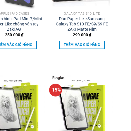
APPLE IPAD CASES
GALAXY TAB S10 LITE
 hình iPad Mini 7/Mini
Dán Paper-Like Samsung
er-Like chống vân tay
Galaxy Tab S10 FE/S9/S9 FE
Zaki AG
ZAKI Matte Film
250.000
₫
299.000
₫
HÊM VÀO GIỎ HÀNG
THÊM VÀO GIỎ HÀNG
-15%