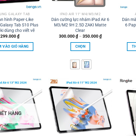
UNG GALAXY TAB
IPAD AIR 11" M4/M3/M2
n hình Paper-Like
Dán cường lực nhám iPad Air 6
Dán màn
Galaxy Tab S10 Plus
M3/M2 9H 2.5D ZAKI Matte
6 Pap
ki dùng cho viết vẽ
Clear
Khoảng
299.000
₫
300.000
₫
–
350.000
₫
giá:
từ
 VÀO GIỎ HÀNG
CHỌN
T
300.000 ₫
đến
Sản
350.000 ₫
phẩm
này
có
nhiều
biến
thể.
Các
tùy
HẾT HÀNG
chọn
có
thể