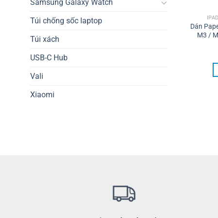
Samsung Galaxy Watch
IPA
Túi chống sốc laptop
Dán Paper
M3 / M
Túi xách
USB-C Hub
Vali
Xiaomi