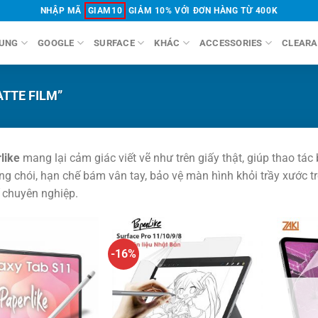
NHẬP MÃ
GIAM10
GIẢM 10% VỚI ĐƠN HÀNG TỪ 400K
UNG
GOOGLE
SURFACE
KHÁC
ACCESSORIES
CLEARA
TTE FILM”
like
mang lại cảm giác viết vẽ như trên giấy thật, giúp thao tá
 chói, hạn chế bám vân tay, bảo vệ màn hình khỏi trầy xước tr
ế chuyên nghiệp.
-16%