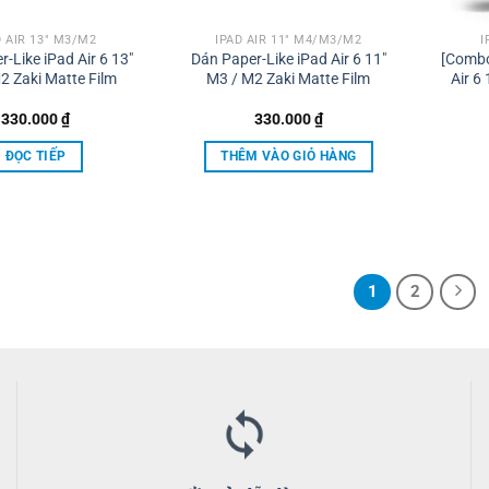
được
chọn
D AIR 13" M3/M2
IPAD AIR 11" M4/M3/M2
I
trên
-Like iPad Air 6 13″
Dán Paper-Like iPad Air 6 11″
[Combo
2 Zaki Matte Film
M3 / M2 Zaki Matte Film
Air 6
trang
sản
330.000
₫
330.000
₫
phẩm
ĐỌC TIẾP
THÊM VÀO GIỎ HÀNG
1
2