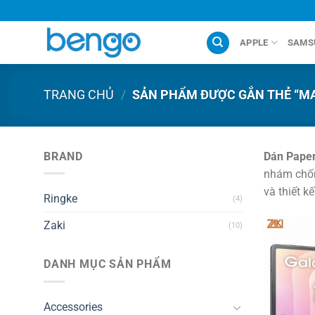
Chuyển
đến
nội
APPLE
SAMS
dung
TRANG CHỦ
/
SẢN PHẨM ĐƯỢC GẮN THẺ “MA
BRAND
Dán Paper
nhám chống
và thiết k
Ringke
(4)
Zaki
(10)
DANH MỤC SẢN PHẨM
Accessories