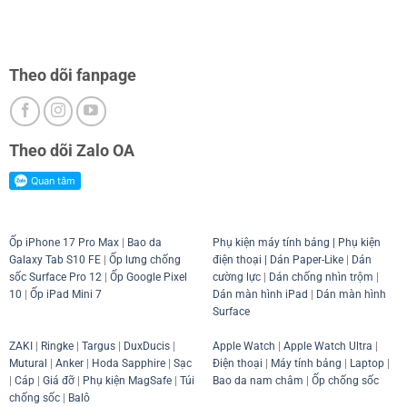
Theo dõi fanpage
Theo dõi Zalo OA
Ốp iPhone 17 Pro Max
|
Bao da
Phụ kiện máy tính bảng
|
Phụ kiện
Galaxy Tab S10 FE
|
Ốp lưng chống
điện thoại
| Dán Paper-Like
|
Dán
sốc Surface Pro 12
|
Ốp Google Pixel
cường lực
|
Dán chống nhìn trộm
|
10
|
Ốp iPad Mini 7
Dán màn hình iPad
|
Dán màn hình
Surface
ZAKI
|
Ringke
|
Targus
|
DuxDucis
|
Apple Watch
|
Apple Watch Ultra
|
Mutural
|
Anker
|
Hoda Sapphire
|
Sạc
Điện thoại
|
Máy tính bảng
|
Laptop
|
|
Cáp
|
Giá đỡ
|
Phụ kiện MagSafe
|
Túi
Bao da nam châm
|
Ốp chống sốc
chống sốc
|
Balô