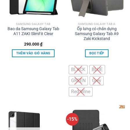
thể
được
chọn
trên
SAMSUNG GALAXY TAB
SAMSUNG GALAXY TAB A
Bao da Samsung Galaxy Tab
Ốp lưng có chân dựng
trang
A11 ZAKI SlimFit Clear
Samsung Galaxy Tab A9
sản
Zaki Kickstand
phẩm
290.000
₫
THÊM VÀO GIỎ HÀNG
ĐỌC TIẾP
BLACK
BLUE
GREEN
Grey
Red Wine
-15%