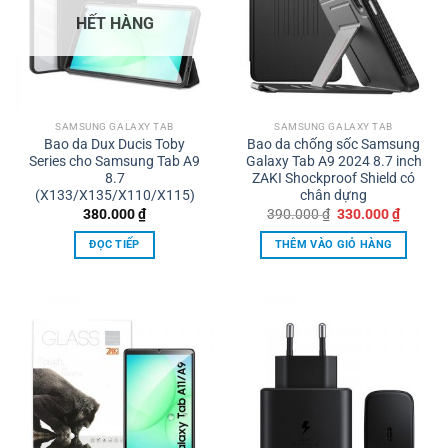
HẾT HÀNG
SAMSUNG GALAXY TAB
SAMSUNG GALAXY TAB
Bao da Dux Ducis Toby
Bao da chống sốc Samsung
Series cho Samsung Tab A9
Galaxy Tab A9 2024 8.7 inch
8.7
ZAKI Shockproof Shield có
(X133/X135/X110/X115)
chân dựng
Giá
Giá
380.000
₫
390.000
₫
330.000
₫
gốc
hiện
là:
tại
ĐỌC TIẾP
THÊM VÀO GIỎ HÀNG
390.000 ₫.
là:
330.000