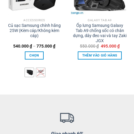
thể
được
chọn
trên
ACCESSORIES
GALAXY TAB A9
Củ sạc Samsung chính hãng
Ốp lưng Samsung Galaxy
trang
25W (Kèm cáp/Không kèm
Tab A9 chống sốc có chân
sản
cáp)
dựng, dây đeo vai và tay Zaki
phẩm
JGX
Khoảng
Giá
Giá
540.000
₫
–
775.000
₫
550.000
₫
495.000
₫
giá:
gốc
hiện
từ
là:
tại
CHỌN
THÊM VÀO GIỎ HÀNG
540.000 ₫
550.000 ₫.
là:
đến
495.000
Sản
775.000 ₫
phẩm
này
có
nhiều
biến
thể.
Các
tùy
chọn
có
thể
Giao nhanh 60'