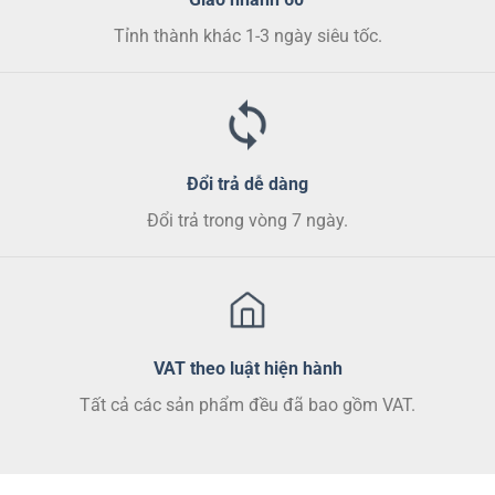
được
Tỉnh thành khác 1-3 ngày siêu tốc.
chọn
trên
trang
sản
phẩm
Đổi trả dễ dàng
Đổi trả trong vòng 7 ngày.
VAT theo luật hiện hành
Tất cả các sản phẩm đều đã bao gồm VAT.