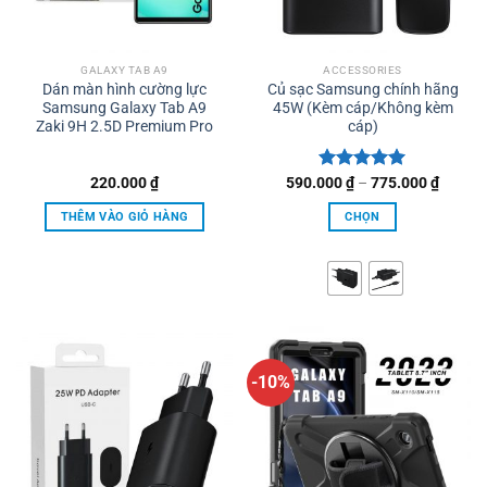
GALAXY TAB A9
ACCESSORIES
Dán màn hình cường lực
Củ sạc Samsung chính hãng
Samsung Galaxy Tab A9
45W (Kèm cáp/Không kèm
Zaki 9H 2.5D Premium Pro
cáp)
Khoản
220.000
₫
590.000
Được xếp
₫
–
775.000
₫
giá:
hạng
5.00
từ
5 sao
THÊM VÀO GIỎ HÀNG
CHỌN
590.00
đến
Sản
775.00
phẩm
này
có
nhiều
biến
thể.
-10%
Các
tùy
chọn
có