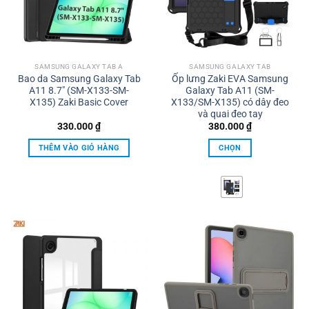
SAMSUNG GALAXY TAB A
SAMSUNG GALAXY TAB
Bao da Samsung Galaxy Tab
Ốp lưng Zaki EVA Samsung
A11 8.7″ (SM-X133-SM-
Galaxy Tab A11 (SM-
X135) Zaki Basic Cover
X133/SM-X135) có dây đeo
và quai đeo tay
330.000
₫
380.000
₫
THÊM VÀO GIỎ HÀNG
CHỌN
Sản
phẩm
này
có
nhiều
biến
thể.
Các
tùy
chọn
có