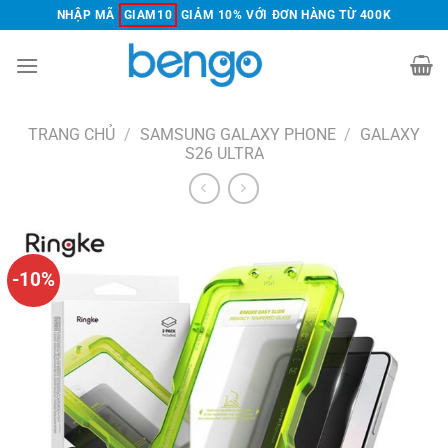
Chuyển
NHẬP MÃ
GIAM10
GIẢM 10% VỚI ĐƠN HÀNG TỪ 400K
đến
nội
dung
TRANG CHỦ
/
SAMSUNG GALAXY PHONE
/
GALAXY
S26 ULTRA
-10%