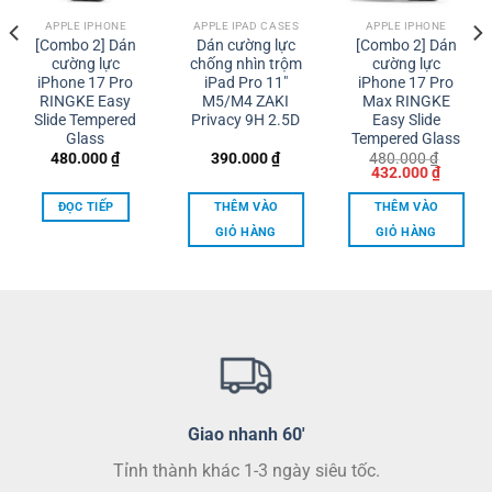
APPLE IPHONE
APPLE IPAD CASES
APPLE IPHONE
[Combo 2] Dán
Dán cường lực
[Combo 2] Dán
cường lực
chống nhìn trộm
cường lực
iPhone 17 Pro
iPad Pro 11″
iPhone 17 Pro
RINGKE Easy
M5/M4 ZAKI
Max RINGKE
Slide Tempered
Privacy 9H 2.5D
Easy Slide
Glass
Tempered Glass
480.000
₫
390.000
₫
480.000
₫
Giá
Giá
432.000
₫
gốc
hiện
là:
tại
ĐỌC TIẾP
THÊM VÀO
THÊM VÀO
480.000 ₫.
là:
00 ₫.
432.000
GIỎ HÀNG
GIỎ HÀNG
Giao nhanh 60'
Tỉnh thành khác 1-3 ngày siêu tốc.