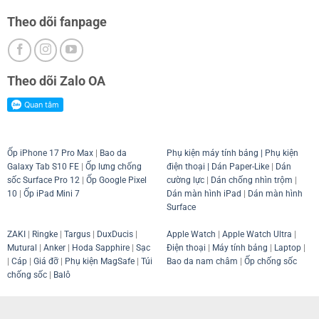
Theo dõi fanpage
Theo dõi Zalo OA
Ốp iPhone 17 Pro Max
|
Bao da
Phụ kiện máy tính bảng
|
Phụ kiện
Galaxy Tab S10 FE
|
Ốp lưng chống
điện thoại
| Dán Paper-Like
|
Dán
sốc Surface Pro 12
|
Ốp Google Pixel
cường lực
|
Dán chống nhìn trộm
|
10
|
Ốp iPad Mini 7
Dán màn hình iPad
|
Dán màn hình
Surface
ZAKI
|
Ringke
|
Targus
|
DuxDucis
|
Apple Watch
|
Apple Watch Ultra
|
Mutural
|
Anker
|
Hoda Sapphire
|
Sạc
Điện thoại
|
Máy tính bảng
|
Laptop
|
|
Cáp
|
Giá đỡ
|
Phụ kiện MagSafe
|
Túi
Bao da nam châm
|
Ốp chống sốc
chống sốc
|
Balô