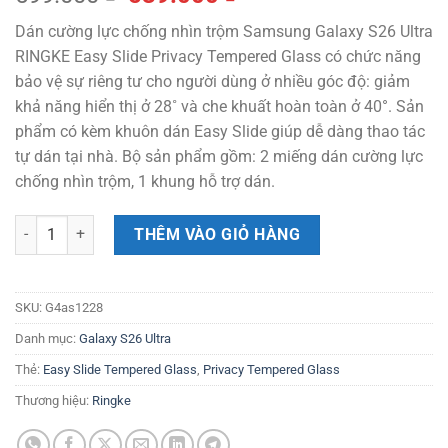
gốc
hiện
Dán cường lực chống nhìn trộm Samsung Galaxy S26 Ultra
là:
tại
RINGKE Easy Slide Privacy Tempered Glass có chức năng
599.000 ₫.
là:
bảo vệ sự riêng tư cho người dùng ở nhiều góc độ: giảm
539.000 ₫.
khả năng hiển thị ở 28˚ và che khuất hoàn toàn ở
40°. Sản
phẩm có kèm khuôn dán Easy Slide giúp dễ dàng thao tác
tự dán tại nhà. Bộ sản phẩm gồm: 2 miếng dán cường lực
chống nhìn trộm, 1 khung hỗ trợ dán.
[Combo 2] Dán cường lực chống nhìn trộm Samsung Galaxy S26 Ultra
THÊM VÀO GIỎ HÀNG
SKU:
G4as1228
Danh mục:
Galaxy S26 Ultra
Thẻ:
Easy Slide Tempered Glass
,
Privacy Tempered Glass
Thương hiệu:
Ringke