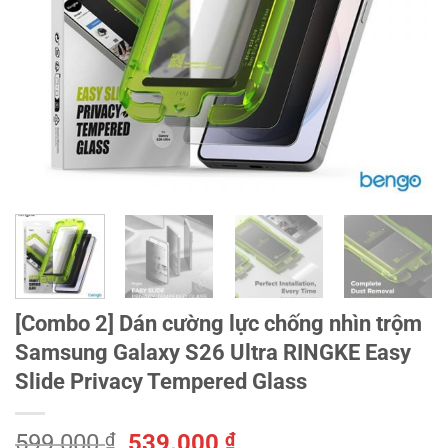
[Combo 2] Dán cường lực chống nhìn trộm
Samsung Galaxy S26 Ultra RINGKE Easy
Slide Privacy Tempered Glass
Giá
Giá
599.000
₫
539.000
₫