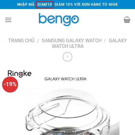
Chuyển
NHẬP MÃ
GIAM10
GIẢM 10% VỚI ĐƠN HÀNG TỪ 400K
đến
nội
dung
TRANG CHỦ
/
SAMSUNG GALAXY WATCH
/
GALAXY
WATCH ULTRA
-19%