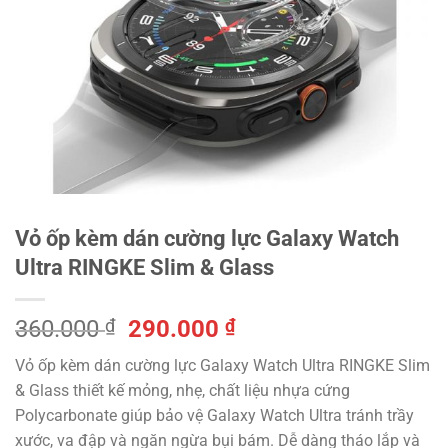
Vỏ ốp kèm dán cường lực Galaxy Watch
Ultra RINGKE Slim & Glass
Giá
Giá
360.000
₫
290.000
₫
gốc
hiện
Vỏ ốp kèm dán cường lực Galaxy Watch Ultra RINGKE Slim
là:
tại
& Glass thiết kế mỏng, nhẹ, chất liệu nhựa cứng
360.000 ₫.
là:
Polycarbonate giúp bảo vệ Galaxy Watch Ultra tránh trầy
290.000 ₫.
xước, va đập và ngăn ngừa bụi bám. Dễ dàng tháo lắp và