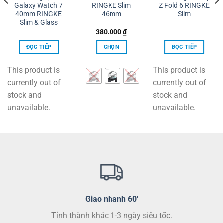
Galaxy Watch 7
RINGKE Slim
Z Fold 6 RINGKE
40mm RINGKE
46mm
Slim
Slim & Glass
380.000
₫
ĐỌC TIẾP
CHỌN
ĐỌC TIẾP
Sản
phẩm
This product is
This product is
này
currently out of
currently out of
có
stock and
stock and
nhiều
unavailable.
unavailable.
biến
thể.
Các
tùy
chọn
có
thể
được
chọn
Giao nhanh 60'
trên
Tỉnh thành khác 1-3 ngày siêu tốc.
trang