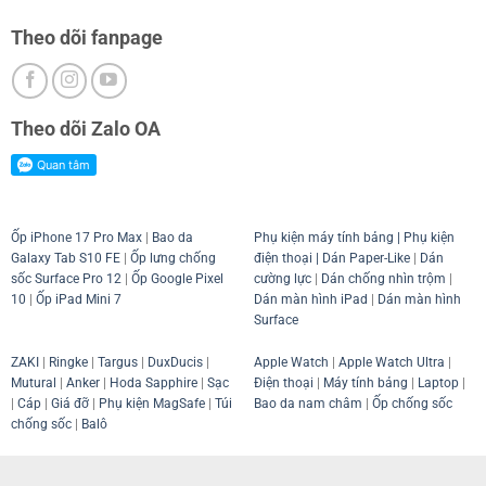
Theo dõi fanpage
Theo dõi Zalo OA
Ốp iPhone 17 Pro Max
|
Bao da
Phụ kiện máy tính bảng
|
Phụ kiện
Galaxy Tab S10 FE
|
Ốp lưng chống
điện thoại
| Dán Paper-Like
|
Dán
sốc Surface Pro 12
|
Ốp Google Pixel
cường lực
|
Dán chống nhìn trộm
|
10
|
Ốp iPad Mini 7
Dán màn hình iPad
|
Dán màn hình
Surface
ZAKI
|
Ringke
|
Targus
|
DuxDucis
|
Apple Watch
|
Apple Watch Ultra
|
Mutural
|
Anker
|
Hoda Sapphire
|
Sạc
Điện thoại
|
Máy tính bảng
|
Laptop
|
|
Cáp
|
Giá đỡ
|
Phụ kiện MagSafe
|
Túi
Bao da nam châm
|
Ốp chống sốc
chống sốc
|
Balô