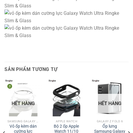
SẢN PHẨM TƯƠNG TỰ
HẾT HÀNG
HẾT HÀNG
SAMSUNG GALAXY WATCH
APPLE WATCH
GALAXY Z FOLD 6
Vỏ ốp kèm dán
Bộ 2 ốp Apple
Ốp lưng
cường lực
Watch 11/10
Samsung Galaxy