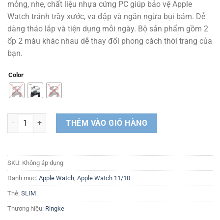
mỏng, nhẹ, chất liệu nhựa cứng PC giúp bảo vệ Apple
Watch tránh trầy xước, va đập và ngăn ngừa bụi bám. Dễ
dàng tháo lắp và tiện dụng mỗi ngày. Bộ sản phẩm gồm 2
ốp 2 màu khác nhau dễ thay đổi phong cách thời trang của
bạn.
Color
Bộ 2 ốp Apple Watch 11/10 RINGKE Slim 46mm số lượng
THÊM VÀO GIỎ HÀNG
SKU:
Không áp dụng
Danh mục:
Apple Watch
,
Apple Watch 11/10
Thẻ:
SLIM
Thương hiệu:
Ringke