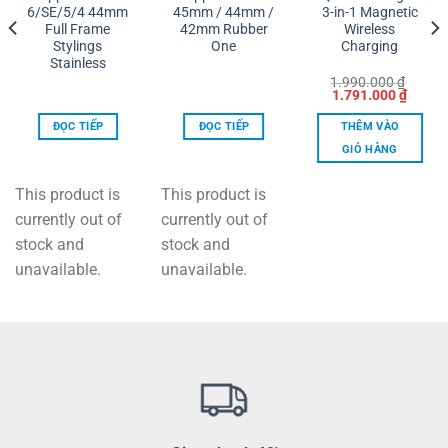
6/SE/5/4 44mm
45mm / 44mm /
3-in-1 Magnetic
Full Frame
42mm Rubber
Wireless
Stylings
One
Charging
Stainless
1.990.000
₫
ng
Giá
Giá
1.791.000
₫
gốc
hiện
là:
tại
ĐỌC TIẾP
ĐỌC TIẾP
THÊM VÀO
00 ₫
1.990.000 ₫.
là:
1.791.
GIỎ HÀNG
00 ₫
This product is
This product is
currently out of
currently out of
stock and
stock and
unavailable.
unavailable.