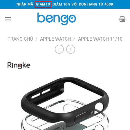
Chuyển
NHẬP MÃ
GIAM10
GIẢM 10% VỚI ĐƠN HÀNG TỪ 400K
đến
nội
dung
TRANG CHỦ
/
APPLE WATCH
/
APPLE WATCH 11/10