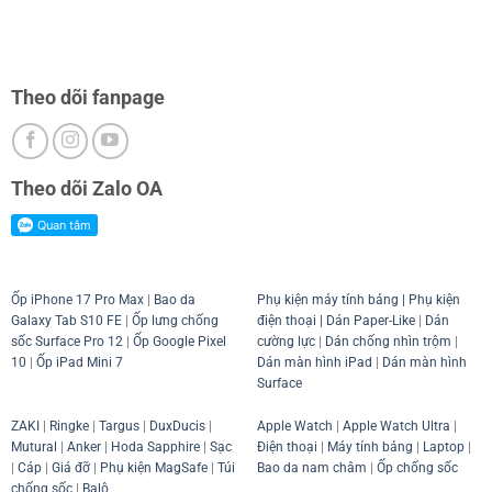
Theo dõi fanpage
Theo dõi Zalo OA
Ốp iPhone 17 Pro Max
|
Bao da
Phụ kiện máy tính bảng
|
Phụ kiện
Galaxy Tab S10 FE
|
Ốp lưng chống
điện thoại
| Dán Paper-Like
|
Dán
sốc Surface Pro 12
|
Ốp Google Pixel
cường lực
|
Dán chống nhìn trộm
|
10
|
Ốp iPad Mini 7
Dán màn hình iPad
|
Dán màn hình
Surface
ZAKI
|
Ringke
|
Targus
|
DuxDucis
|
Apple Watch
|
Apple Watch Ultra
|
Mutural
|
Anker
|
Hoda Sapphire
|
Sạc
Điện thoại
|
Máy tính bảng
|
Laptop
|
|
Cáp
|
Giá đỡ
|
Phụ kiện MagSafe
|
Túi
Bao da nam châm
|
Ốp chống sốc
chống sốc
|
Balô