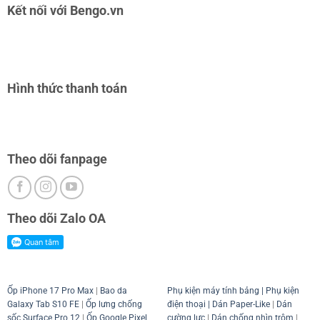
Kết nối với Bengo.vn
Hình thức thanh toán
Theo dõi fanpage
Theo dõi Zalo OA
Ốp iPhone 17 Pro Max
|
Bao da
Phụ kiện máy tính bảng
|
Phụ kiện
Galaxy Tab S10 FE
|
Ốp lưng chống
điện thoại
| Dán Paper-Like
|
Dán
sốc Surface Pro 12
|
Ốp Google Pixel
cường lực
|
Dán chống nhìn trộm
|