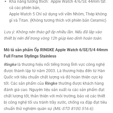
Khả năng tương thích: Apple Watch 4/6/SE 44mm tất
cả các phiên bản,
Apple Watch 5 Chỉ sử dụng với viền Nhôm, Thép không
gỉ và Titan. (Không tương thích với phiên bản Ceramic)
Lưu ý: Không nên tháo gỡ ốp nhiều lần. Nếu đã lắp vào
thiết bị nên để trong vòng 12h giúp keo dính hoàn toàn.
Mô tả sản phẩm Ốp RINGKE Apple Watch 6/SE/5/4 44mm
Full Frame Stylings Stainless
Ringke
là thương hiệu nổi tiếng trong lĩnh vực công nghệ
được thành lập từ năm 2003. Là thương hiệu đến từ Hàn
Quốc với tiêu chuẩn chất lượng và độ hoàn thiện cực kỳ
tốt. Các sản phẩm của
Ringke
thường được khách hàng
đánh giá cao. Nguyên liệu sản xuất ra các sản phẩm đạt
chất lượng tốt, thån thiện với môi trường, bảo vệ các thiết
bị công nghệ tối ưu tránh trầy xước, chống va đập đạt tiêu
chuẩn thử nghiệm quân sự
(MIL-STD 810G 516.6).