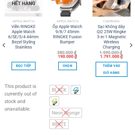
HẾT HÀNG
APPLE WATCH
APPLE WATCH
CHARGING
Viền RINGKE
Ốp Apple Watch
Sạc không dây
Apple Watch
9/8/7 45mm
Qi2 25W Ringke
6/SE/5/4 44mm
RINGKE Fusion
3-in-1 Magnetic
Bezel Styling
Bumper
Wireless
Stainless
Charging
380.000
₫
1.990.000
₫
Giá
Giá
Giá
Giá
190.000
₫
1.791.000
₫
gốc
hiện
gốc
hiện
là:
tại
là:
tại
ĐỌC TIẾP
CHỌN
THÊM VÀO
380.000 ₫.
là:
1.990.000 ₫.
là:
190.000 ₫.
1.791.
GIỎ HÀNG
Sản
phẩm
This product is
BLACK
này
currently out of
có
stock and
nhiều
unavailable.
biến
Neon Orange
thể.
WHITE
Các
tùy