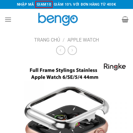
Chuyển
NHẬP MÃ
GIAM10
GIẢM 10% VỚI ĐƠN HÀNG TỪ 400K
đến
nội
dung
TRANG CHỦ
/
APPLE WATCH