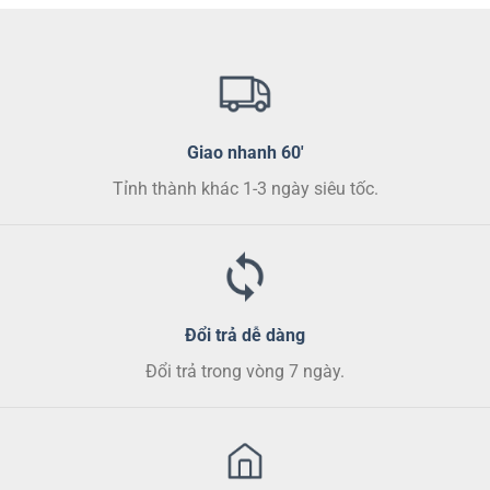
chọn
có
thể
được
chọn
trên
trang
Giao nhanh 60'
sản
Tỉnh thành khác 1-3 ngày siêu tốc.
phẩm
Đổi trả dễ dàng
Đổi trả trong vòng 7 ngày.