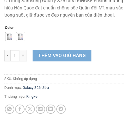
Ốp lưng Samsung Galaxy S26 Ultra RINGKE Fusion thương
là:
tại
hiệu Hàn Quốc đạt chuẩn chống sốc Quân đội Mĩ, màu sắc
500.000 ₫.
là:
trong suốt giữ được vẻ đẹp nguyên bản của điện thoại.
450.000 ₫.
Color
Ốp lưng Samsung Galaxy S26 Ultra RINGKE Fusion số lượng
THÊM VÀO GIỎ HÀNG
SKU:
Không áp dụng
Danh mục:
Galaxy S26 Ultra
Thương hiệu:
Ringke