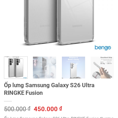
Ốp lưng Samsung Galaxy S26 Ultra
RINGKE Fusion
Giá
Giá
500.000
₫
450.000
₫
gốc
hiện