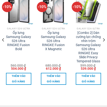
-10%
-10%
-10%
GALAXY S26 ULTRA
GALAXY S26 ULTRA
GALAXY S26 ULTRA
Ốp lưng
Ốp lưng
[Combo 2] Dán
Samsung Galaxy
Samsung Galaxy
cường lực chống
S26 Ultra
S26 Ultra
nhìn trộm
RINGKE Fusion
RINGKE Fusion
Samsung Galaxy
Bold
X Magnetic
S26 Ultra
RINGKE Easy
Slide Privacy
Tempered Glass
560.000
₫
680.000
₫
599.000
₫
Giá
Giá
Giá
Giá
Giá
Giá
504.000
₫
612.000
₫
539.000
₫
gốc
hiện
gốc
hiện
gốc
hiện
là:
tại
là:
tại
là:
tại
THÊM VÀO
THÊM VÀO
THÊM VÀO
560.000 ₫.
là:
680.000 ₫.
là:
599.000 ₫.
là:
00 ₫.
504.000 ₫.
612.000 ₫.
539.000
GIỎ HÀNG
GIỎ HÀNG
GIỎ HÀNG