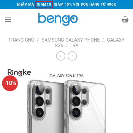
Chuyển
NHẬP MÃ
GIAM10
GIẢM 10% VỚI ĐƠN HÀNG TỪ 400K
đến
nội
dung
TRANG CHỦ
/
SAMSUNG GALAXY PHONE
/
GALAXY
S26 ULTRA
-10%