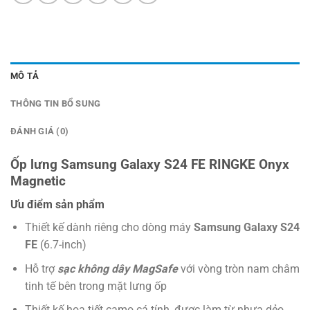
MÔ TẢ
THÔNG TIN BỔ SUNG
ĐÁNH GIÁ (0)
Ốp lưng Samsung Galaxy S24 FE RINGKE Onyx
Magnetic
Ưu điểm sản phẩm
Thiết kế dành riêng cho dòng máy
Samsung Galaxy S24
FE
(6.7-inch)
Hỗ trợ
sạc không dây MagSafe
với vòng tròn nam châm
tinh tế bên trong mặt lưng ốp
Thiết kế hoạ tiết camo cá tính, được làm từ nhựa dẻo