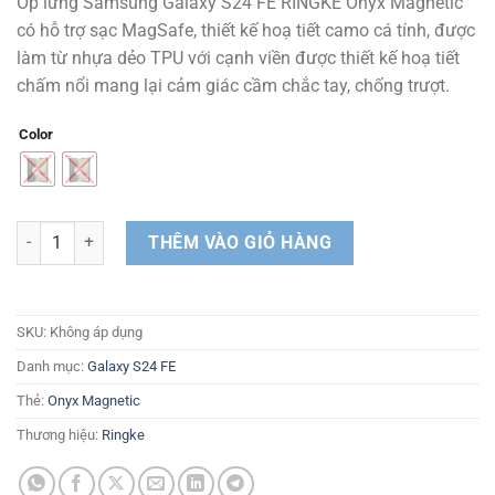
Ốp lưng Samsung Galaxy S24 FE RINGKE Onyx Magnetic
là:
tại
có hỗ trợ sạc MagSafe, thiết kế hoạ tiết camo cá tính, được
450.000 ₫.
là:
làm từ nhựa dẻo TPU với cạnh viền được thiết kế hoạ tiết
405.000 ₫.
chấm nổi mang lại cảm giác cầm chắc tay, chống trượt.
Color
Ốp lưng Samsung Galaxy S24 FE RINGKE Onyx Magnetic số lượng
THÊM VÀO GIỎ HÀNG
SKU:
Không áp dụng
Danh mục:
Galaxy S24 FE
Thẻ:
Onyx Magnetic
Thương hiệu:
Ringke