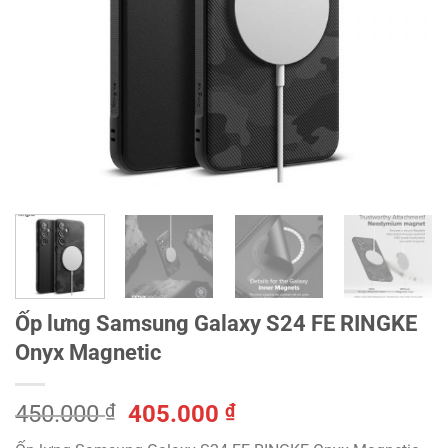
Ốp lưng Samsung Galaxy S24 FE RINGKE
Onyx Magnetic
Giá
Giá
450.000
₫
405.000
₫
gốc
hiện