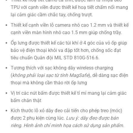
TPU với cạnh viền được thiết kế hoạ tiết chấm nổi mang
lại cảm giác cầm chắc tay, chống trượt.
Thiết kế cạnh viền lỗ camera nhô cao 1.2 mm và thiết kế
cạnh viền màn hình nhô cao 1.5 mm giúp chống trầy.
Ốp lưng được thiết kế các túi khí ở 4 góc của vỏ ốp giúp
bảo vệ điện thoại khỏi va đập tốt hơn, chống sốc đạt
tiêu chuẩn Quân đội MIL STD 810G-516.6.
Tương thích với sạc không dây wireless charging
(
không phải loại sạc từ tính MagSafe
), dễ dàng sạc điện
thoại mà không cần tháo rời ốp lưng
Vị trí các nút bấm được thiết kế tỉ mỉ mang lại cảm giác
bấm chân thật
Kích thước lỗ xỏ dây đeo cải tiến cho phép treo (móc)
được 2 phụ kiện cùng lúc.
Lưu ý: dây đeo được bán
riêng. Hình ảnh chỉ minh họa cách sử dụng sản phẩm.