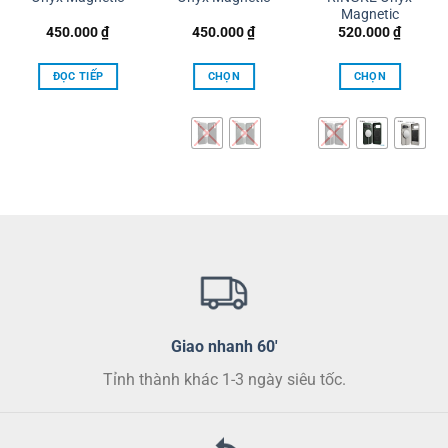
Magnetic
450.000
₫
450.000
₫
520.000
₫
ng
ĐỌC TIẾP
CHỌN
CHỌN
00 ₫
Sản
Sản
00 ₫
phẩm
phẩm
này
này
có
có
nhiều
nhiều
biến
biến
thể.
thể.
Các
Các
tùy
tùy
chọn
chọn
có
có
thể
thể
Giao nhanh 60'
được
được
chọn
chọn
Tỉnh thành khác 1-3 ngày siêu tốc.
trên
trên
trang
trang
sản
sản