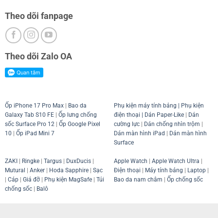
Theo dõi fanpage
Theo dõi Zalo OA
Ốp iPhone 17 Pro Max
|
Bao da
Phụ kiện máy tính bảng
|
Phụ kiện
Galaxy Tab S10 FE
|
Ốp lưng chống
điện thoại
| Dán Paper-Like
|
Dán
sốc Surface Pro 12
|
Ốp Google Pixel
cường lực
|
Dán chống nhìn trộm
|
10
|
Ốp iPad Mini 7
Dán màn hình iPad
|
Dán màn hình
Surface
ZAKI
|
Ringke
|
Targus
|
DuxDucis
|
Apple Watch
|
Apple Watch Ultra
|
Mutural
|
Anker
|
Hoda Sapphire
|
Sạc
Điện thoại
|
Máy tính bảng
|
Laptop
|
|
Cáp
|
Giá đỡ
|
Phụ kiện MagSafe
|
Túi
Bao da nam châm
|
Ốp chống sốc
chống sốc
|
Balô