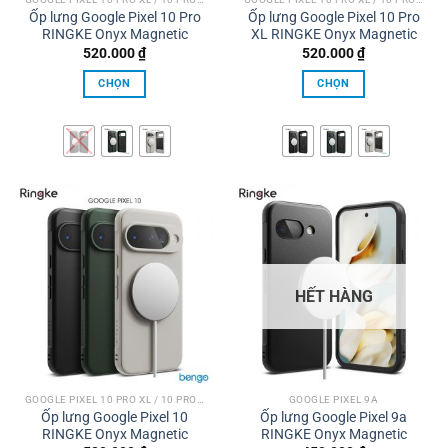
trên
trên
Ốp lưng Google Pixel 10 Pro
Ốp lưng Google Pixel 10 Pro
trang
trang
RINGKE Onyx Magnetic
XL RINGKE Onyx Magnetic
sản
sản
520.000
₫
520.000
₫
phẩm
phẩm
CHỌN
CHỌN
Sản
Sản
phẩm
phẩm
này
này
có
có
nhiều
nhiều
biến
biến
thể.
thể.
Các
Các
tùy
tùy
HẾT HÀNG
chọn
chọn
có
có
thể
thể
được
được
chọn
chọn
trên
trên
GOOGLE PIXEL 10 PRO XL / 10 PRO / 10
GOOGLE PIXEL 9A
Ốp lưng Google Pixel 10
Ốp lưng Google Pixel 9a
trang
trang
RINGKE Onyx Magnetic
RINGKE Onyx Magnetic
sản
sản