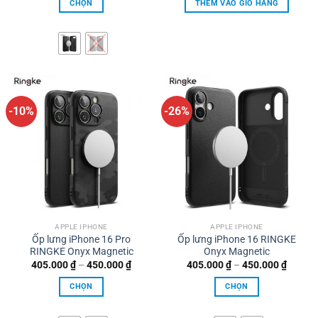
CHỌN
THÊM VÀO GIỎ HÀNG
540.000 ₫
540.000 ₫.
là:
đến
486.000
Sản
600.000 ₫
phẩm
này
có
nhiều
biến
thể.
-10%
-26%
Các
tùy
chọn
có
thể
được
chọn
trên
APPLE IPHONE
APPLE IPHONE
Ốp lưng iPhone 16 Pro
Ốp lưng iPhone 16 RINGKE
trang
RINGKE Onyx Magnetic
Onyx Magnetic
sản
Khoảng
Khoản
405.000
₫
–
450.000
₫
405.000
₫
–
450.000
₫
phẩm
giá:
giá:
từ
từ
CHỌN
CHỌN
405.000 ₫
405.00
đến
đến
Sản
Sản
450.000 ₫
450.00
phẩm
phẩm