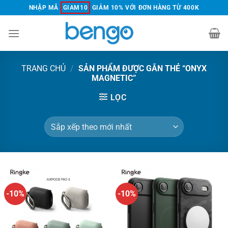
Chuyển
NHẬP MÃ
GIAM10
GIẢM 10% VỚI ĐƠN HÀNG TỪ 400K
đến
nội
dung
TRANG CHỦ
/
SẢN PHẨM ĐƯỢC GẮN THẺ “ONYX
MAGNETIC”
LỌC
-10%
-10%