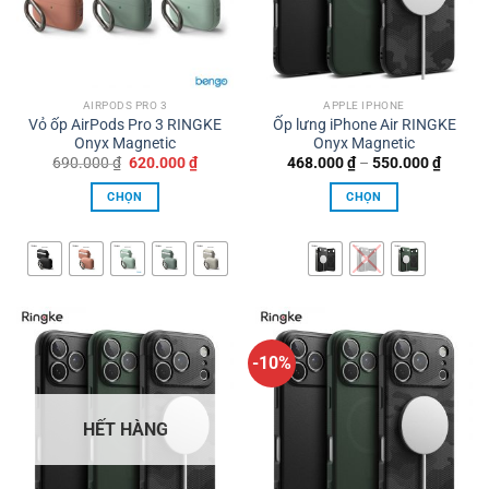
AIRPODS PRO 3
APPLE IPHONE
Vỏ ốp AirPods Pro 3 RINGKE
Ốp lưng iPhone Air RINGKE
Onyx Magnetic
Onyx Magnetic
Giá
Giá
Khoản
690.000
₫
620.000
₫
468.000
₫
–
550.000
₫
gốc
hiện
giá:
là:
tại
từ
CHỌN
CHỌN
690.000 ₫.
là:
468.00
620.000 ₫.
đến
Sản
Sản
550.00
phẩm
phẩm
này
này
có
có
nhiều
nhiều
biến
biến
thể.
thể.
-10%
Các
Các
tùy
tùy
HẾT HÀNG
chọn
chọn
có
có
thể
thể