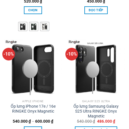
520.000
₫
450.000
₫
phẩm
phẩm
CHỌN
ĐỌC TIẾP
Sản
phẩm
này
có
nhiều
biến
thể.
-10%
-10%
Các
tùy
chọn
có
thể
được
chọn
trên
APPLE IPHONE
GALAXY S25 ULTRA
Ốp lưng iPhone 17e / 16e
Ốp lưng Samsung Galaxy
trang
RINGKE Onyx Magnetic
S25 Ultra RINGKE Onyx
sản
Magnetic
phẩm
Khoảng
Giá
Giá
540.000
₫
–
600.000
₫
540.000
₫
486.000
₫
giá:
gốc
hiện
từ
là:
tại