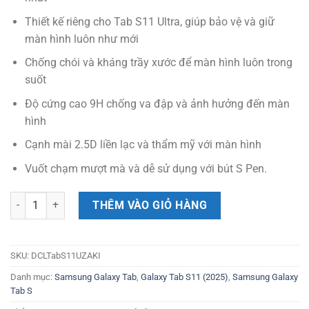
Thiết kế riêng cho Tab S11 Ultra, giúp bảo vệ và giữ
màn hình luôn như mới
Chống chói và kháng trầy xước để màn hình luôn trong
suốt
Độ cứng cao 9H chống va đập và ảnh hưởng đến màn
hình
Cạnh mài 2.5D liền lạc và thẩm mỹ với màn hình
Vuốt chạm mượt mà và dễ sử dụng với bút S Pen.
Dán màn hình cường lực Samsung Galaxy Tab S11 Ultra 5G (14.6") Z
THÊM VÀO GIỎ HÀNG
SKU:
DCLTabS11UZAKI
Danh mục:
Samsung Galaxy Tab
,
Galaxy Tab S11 (2025)
,
Samsung Galaxy
Tab S