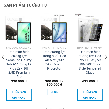
SẢN PHẨM TƯƠNG TỰ
SAMSUNG GALAXY TAB
IPAD AIR 11" M4/M3/M2
IPAD PRO 11" M5/M4
Dán màn hình
Dán cường lực
Dán màn hình
cường lực
trong suốt iPad
cường lực iPad
Samsung Galaxy
Air 6 M3/M2
Pro 11″ M5/M4
Tab A11 Plus/A9
ZAKI Screen
RINGKE Easy
Plus Zaki 9H
Protector
Slide Tempered
2.5D Premium
Glass
Pro
220.000
₫
300.000
₫
–
635.000
₫
Khoảng
350.000
₫
giá:
từ
THÊM VÀO
CHỌN
THÊM VÀO
300.000 ₫
đến
GIỎ HÀNG
GIỎ HÀNG
350.000 ₫
Sản
phẩm