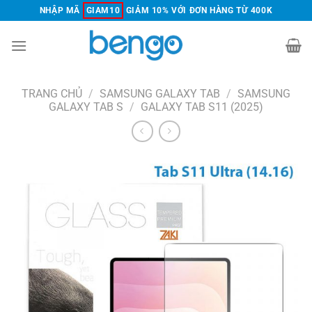
Chuyển
NHẬP MÃ
GIAM10
GIẢM 10% VỚI ĐƠN HÀNG TỪ 400K
đến
nội
dung
TRANG CHỦ
/
SAMSUNG GALAXY TAB
/
SAMSUNG
GALAXY TAB S
/
GALAXY TAB S11 (2025)