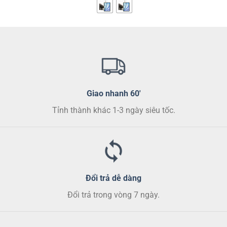
này
có
nhiều
biến
thể.
Các
tùy
chọn
Giao nhanh 60'
có
thể
Tỉnh thành khác 1-3 ngày siêu tốc.
được
chọn
trên
trang
sản
phẩm
Đổi trả dễ dàng
Đổi trả trong vòng 7 ngày.