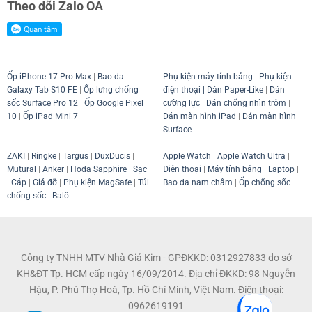
Theo dõi Zalo OA
Ốp iPhone 17 Pro Max
|
Bao da
Phụ kiện máy tính bảng
|
Phụ kiện
Galaxy Tab S10 FE
|
Ốp lưng chống
điện thoại
| Dán Paper-Like
|
Dán
sốc Surface Pro 12
|
Ốp Google Pixel
cường lực
|
Dán chống nhìn trộm
|
10
|
Ốp iPad Mini 7
Dán màn hình iPad
|
Dán màn hình
Surface
ZAKI
|
Ringke
|
Targus
|
DuxDucis
|
Apple Watch
|
Apple Watch Ultra
|
Mutural
|
Anker
|
Hoda Sapphire
|
Sạc
Điện thoại
|
Máy tính bảng
|
Laptop
|
|
Cáp
|
Giá đỡ
|
Phụ kiện MagSafe
|
Túi
Bao da nam châm
|
Ốp chống sốc
chống sốc
|
Balô
Công ty TNHH MTV Nhà Giả Kim - GPĐKKD: 0312927833 do sở
KH&ĐT Tp. HCM cấp ngày 16/09/2014. Địa chỉ ĐKKD: 98 Nguyễn
Hậu, P. Phú Thọ Hoà, Tp. Hồ Chí Minh, Việt Nam. Điện thoại:
0962619191