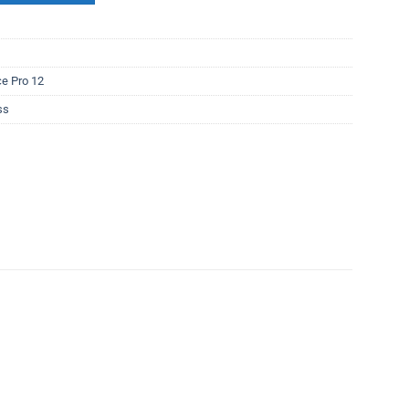
e Pro 12
ss