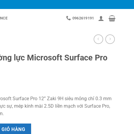
NCE
0962619191
ng lực Microsoft Surface Pro
osoft Surface Pro 12” Zaki 9H siêu mỏng chỉ 0.3 mm
c sự, mép kính mài 2.5D liền mạch với Surface Pro,
n.
 Surface Pro 12'' Zaki 9H số lượng
 GIỎ HÀNG