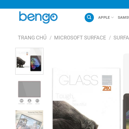
Chuyển
đến
nội
APPLE
SAMS
dung
TRANG CHỦ
/
MICROSOFT SURFACE
/
SURFA