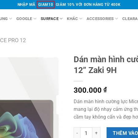
NHẬP MÃ
GIAM10
GIẢM 10% VỚI ĐƠN HÀNG TỪ 400K
UNG
GOOGLE
SURFACE
KHÁC
ACCESSORIES
CLEARA
CE PRO 12
Dán màn hình cườ
12” Zaki 9H
300.000
₫
Dán màn hình cường lực Micr
mang lại độ nhạy cảm ứng thự
cầm tay không cấn và đẹp hơ
Dán màn hình cường lực Microsoft
THÊM VÀO