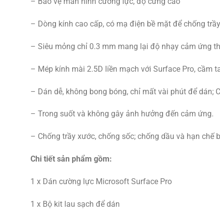
– Bảo vệ màn hình cường lực, độ cứng cao
– Dòng kính cao cấp, có mạ điện bề mặt để chống trầ
– Siêu mỏng chỉ 0.3 mm mang lại độ nhạy cảm ứng t
– Mép kính mài 2.5D liền mạch với Surface Pro, cầm 
– Dán dễ, không bong bóng, chỉ mất vài phút để dán; Chấ
– Trong suốt và không gây ảnh hưởng đến cảm ứng.
– Chống trầy xước, chống sốc; chống dầu và hạn chế 
Chi tiết sản phẩm gồm:
1 x Dán cường lực Microsoft Surface Pro
1 x Bộ kit lau sạch để dán