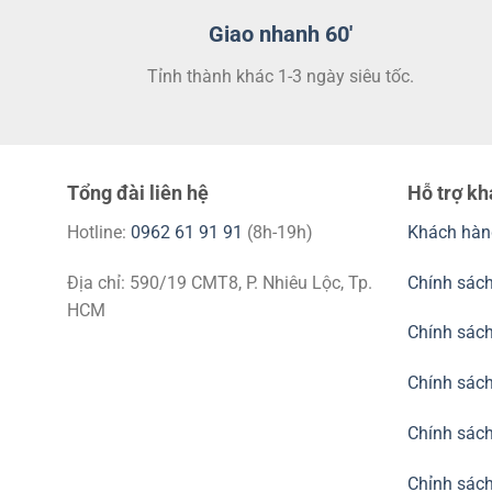
tùy
chọn
Giao nhanh 60'
có
Tỉnh thành khác 1-3 ngày siêu tốc.
thể
được
chọn
trên
trang
Tổng đài liên hệ
Hỗ trợ k
sản
phẩm
Hotline:
0962 61 91 91
(8h-19h)
Khách hàn
Địa chỉ: 590/19 CMT8, P. Nhiêu Lộc, Tp.
Chính sách
HCM
Chính sác
Chính sách
Chính sách
Chỉnh sách