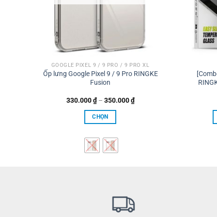
GOOGLE PIXEL 9 / 9 PRO / 9 PRO XL
3″ M2
Ốp lưng Google Pixel 9 / 9 Pro RINGKE
[Combo
s
Fusion
RINGK
Khoảng
330.000
₫
–
350.000
₫
giá:
từ
CHỌN
330.000 ₫
00 ₫.
đến
Sản
350.000 ₫
phẩm
này
có
nhiều
biến
thể.
Các