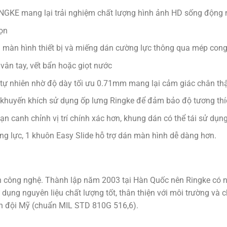
INGKE mang lại trải nghiệm chất lượng hình ảnh HD sống động 
ọn
a màn hình thiết bị và miếng dán cường lực thông qua mép co
vân tay, vết bẩn hoặc giọt nước
ự nhiên nhờ độ dày tối ưu 0.71mm mang lại cảm giác chân thật
ôi khuyến khích sử dụng ốp lưng Ringke để đảm bảo độ tương thí
n canh chỉnh vị trí chính xác hơn, khung dán có thể tái sử dụng
 lực, 1 khuôn Easy Slide hỗ trợ dán màn hình dễ dàng hơn.
 công nghệ. Thành lập năm 2003 tại Hàn Quốc nên Ringke có nh
ng nguyên liệu chất lượng tốt, thân thiện với môi trường và ch
 đội Mỹ (chuẩn MIL STD 810G 516,6).