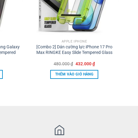
APPLE IPHONE
ung Galaxy
[Combo 2] Dán cường lực iPhone 17 Pro
Tempered
Max RINGKE Easy Slide Tempered Glass
Giá
Giá
480.000
₫
432.000
₫
gốc
hiện
là:
tại
THÊM VÀO GIỎ HÀNG
480.000 ₫.
là:
432.000 ₫.