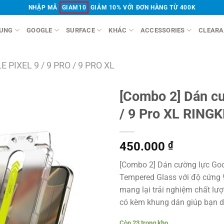
NHẬP MÃ
GIAM10
GIẢM 10% VỚI ĐƠN HÀNG TỪ 400K
UNG
GOOGLE
SURFACE
KHÁC
ACCESSORIES
CLEARA
 PIXEL 9 / 9 PRO / 9 PRO XL
[Combo 2] Dán cư
/ 9 Pro XL RINGK
450.000
₫
[Combo 2] Dán cường lực Goog
Tempered Glass với độ cứng 9
mang lại trải nghiệm chất l
có kèm khung dán giúp bạn dễ
Còn 23 trong kho