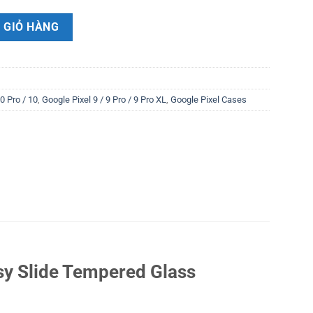
Pixel 10 Pro XL / 9 Pro XL RINGKE Easy Slide Tempered Glass số lượng
 GIỎ HÀNG
0 Pro / 10
,
Google Pixel 9 / 9 Pro / 9 Pro XL
,
Google Pixel Cases
sy Slide Tempered Glass