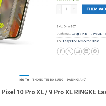
[Combo 2] Dán cường lực Google 
THÊM VÀO
SKU:
G4as967
Danh mục:
Google Pixel 10 Pro XL / 1
Thẻ:
Easy Slide Tempered Glass
MÔ TẢ
THÔNG TIN BỔ SUNG
ĐÁNH GIÁ (0)
Pixel 10 Pro XL / 9 Pro XL RINGKE Ea