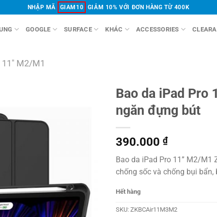
NHẬP MÃ
GIAM10
GIẢM 10% VỚI ĐƠN HÀNG TỪ 400K
UNG
GOOGLE
SURFACE
KHÁC
ACCESSORIES
CLEARA
 11" M2/M1
Bao da iPad Pro 
ngăn đựng bút
390.000
₫
Bao da iPad Pro 11” M2/M1 Za
chống sốc và chống bụi bẩn, b
Hết hàng
SKU:
ZKBCAir11M3M2