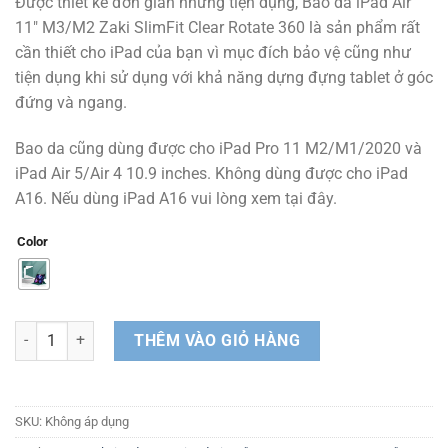
Được thiết kế đơn giản nhưng tiện dụng, Bao da iPad Air
là:
tại
11″ M3/M2 Zaki SlimFit Clear Rotate 360 là sản phẩm rất
390.000 ₫.
là:
cần thiết cho iPad của bạn vì mục đích bảo vệ cũng như
300.000 ₫.
tiện dụng khi sử dụng với khả năng dựng đựng tablet ở góc
đứng và ngang.
Bao da cũng dùng được cho iPad Pro 11 M2/M1/2020 và
iPad Air 5/Air 4 10.9 inches. Không dùng được cho iPad
A16. Nếu dùng iPad A16 vui lòng xem tại đây.
Color
Bao da iPad Air 11" M3/M2 Zaki SlimFit Clear Rotate 360 số lượng
THÊM VÀO GIỎ HÀNG
SKU:
Không áp dụng