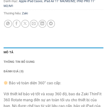
Danh mục:
Apple iPad Cases
,
iPad Air 11" M4/M3/M2
,
IPAD PRO 11"
M2/M1
Thương hiệu:
Zaki
MÔ TẢ
THÔNG TIN BỔ SUNG
ĐÁNH GIÁ (0)
Bảo vệ toàn diện 360° cao cấp:
Với thiết kế bảo vệ tốt và xoay 360 độ, bao da Zaki ThinFit
360 Rotate mang đến sự an toàn tối ưu cho thiết bị của
bạn. Nó được chế tạo từ vật liệu cao cấp, bảo vệ iPad của