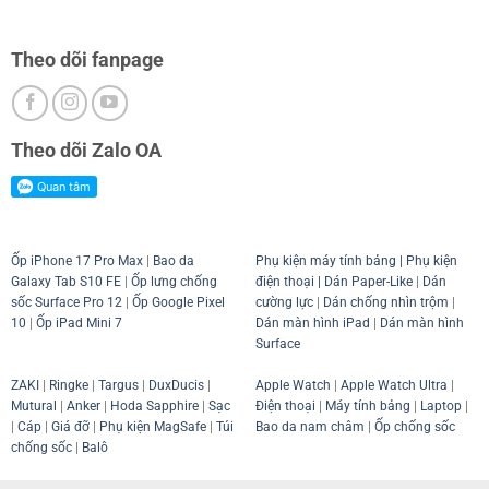
Theo dõi fanpage
Theo dõi Zalo OA
Ốp iPhone 17 Pro Max
|
Bao da
Phụ kiện máy tính bảng
|
Phụ kiện
Galaxy Tab S10 FE
|
Ốp lưng chống
điện thoại
| Dán Paper-Like
|
Dán
sốc Surface Pro 12
|
Ốp Google Pixel
cường lực
|
Dán chống nhìn trộm
|
10
|
Ốp iPad Mini 7
Dán màn hình iPad
|
Dán màn hình
Surface
ZAKI
|
Ringke
|
Targus
|
DuxDucis
|
Apple Watch
|
Apple Watch Ultra
|
Mutural
|
Anker
|
Hoda Sapphire
|
Sạc
Điện thoại
|
Máy tính bảng
|
Laptop
|
|
Cáp
|
Giá đỡ
|
Phụ kiện MagSafe
|
Túi
Bao da nam châm
|
Ốp chống sốc
chống sốc
|
Balô