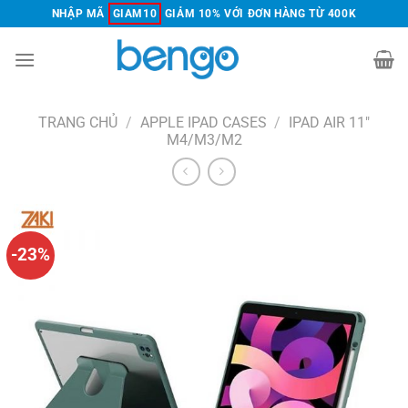
Chuyển
NHẬP MÃ
GIAM10
GIẢM 10% VỚI ĐƠN HÀNG TỪ 400K
đến
nội
dung
TRANG CHỦ
/
APPLE IPAD CASES
/
IPAD AIR 11"
M4/M3/M2
-23%