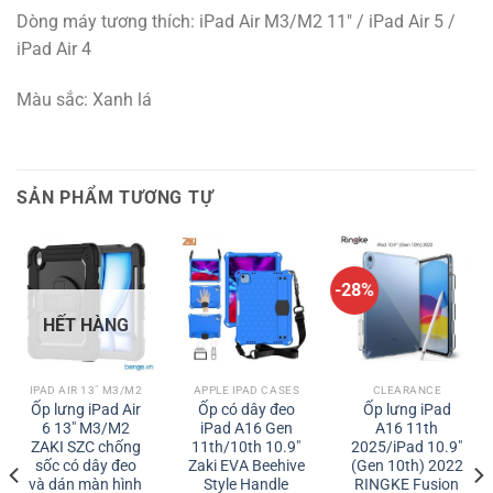
Dòng máy tương thích: iPad Air M3/M2 11″ / iPad Air 5 /
iPad Air 4
Màu sắc: Xanh lá
SẢN PHẨM TƯƠNG TỰ
-28%
HẾT HÀNG
IPAD AIR 13" M3/M2
APPLE IPAD CASES
CLEARANCE
Ốp lưng iPad Air
Ốp có dây đeo
Ốp lưng iPad
6 13″ M3/M2
iPad A16 Gen
A16 11th
ZAKI SZC chống
11th/10th 10.9″
2025/iPad 10.9″
sốc có dây đeo
Zaki EVA Beehive
(Gen 10th) 2022
và dán màn hình
Style Handle
RINGKE Fusion