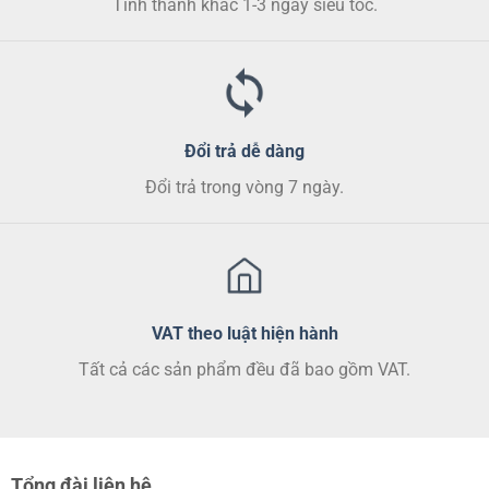
trang
trang
Tỉnh thành khác 1-3 ngày siêu tốc.
sản
sản
phẩm
phẩm
Đổi trả dễ dàng
Đổi trả trong vòng 7 ngày.
VAT theo luật hiện hành
Tất cả các sản phẩm đều đã bao gồm VAT.
Tổng đài liên hệ