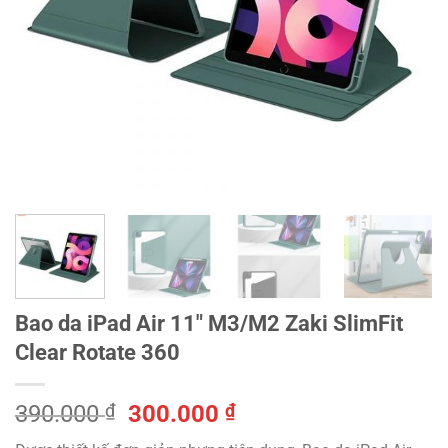
Bao da iPad Air 11″ M3/M2 Zaki SlimFit
Clear Rotate 360
Giá
Giá
390.000
₫
300.000
₫
gốc
hiện