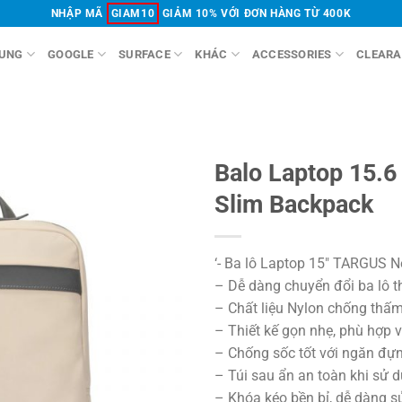
NHẬP MÃ
GIAM10
GIẢM 10% VỚI ĐƠN HÀNG TỪ 400K
UNG
GOOGLE
SURFACE
KHÁC
ACCESSORIES
CLEARA
Balo Laptop 15.6
Slim Backpack
‘- Ba lô Laptop 15″ TARGUS N
– Dễ dàng chuyển đổi ba lô t
– Chất liệu Nylon chống thấ
– Thiết kế gọn nhẹ, phù hợp v
– Chống sốc tốt với ngăn đựn
– Túi sau ẩn an toàn khi sử 
– Khóa kéo bền bỉ, dễ dàng 