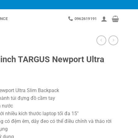
NCE
0962619191
 inch TARGUS Newport Ultra
ewport Ultra Slim Backpack
hành túi đựng đồ cầm tay
m nước
ới nhiều kích thước laptop tối đa 15″
g có đệm êm, dây đeo có thể điều chỉnh và tháo rời
dụng
sử dụng