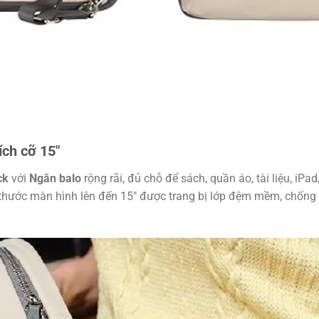
ích cỡ 15″
ck
với
Ngăn balo
rộng rãi, đủ chỗ để sách, quần áo, tài liệu, iP
ch thước màn hình lên đến 15″ được trang bị lớp đệm mềm, chống