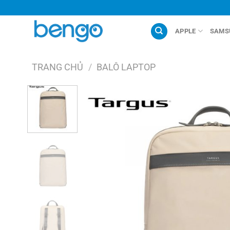
Chuyển
đến
nội
APPLE
SAMS
dung
TRANG CHỦ
/
BALÔ LAPTOP