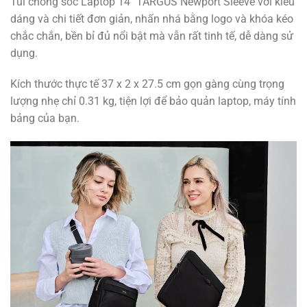
Túi chống sốc Laptop 14″ TARGUS Newport Sleeve với kiểu
dáng và chi tiết đơn giản, nhấn nhá bằng logo và khóa kéo
chắc chắn, bền bỉ đủ nổi bật mà vẫn rất tinh tế, dễ dàng sử
dụng.
Kích thước thực tế 37 x 2 x 27.5 cm gọn gàng cùng trọng
lượng nhẹ chỉ 0.31 kg, tiện lợi để bảo quản laptop, máy tính
bảng của bạn.