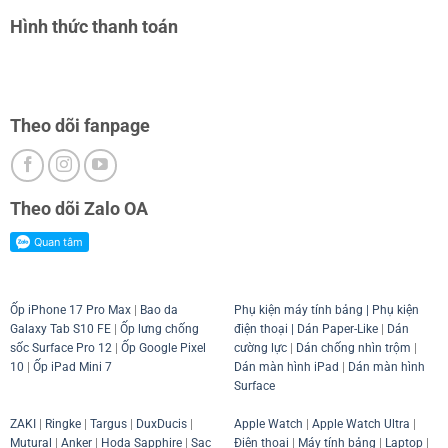
Hình thức thanh toán
Theo dõi fanpage
Theo dõi Zalo OA
Ốp iPhone 17 Pro Max
|
Bao da
Phụ kiện máy tính bảng
|
Phụ kiện
Galaxy Tab S10 FE
|
Ốp lưng chống
điện thoại
| Dán Paper-Like
|
Dán
sốc Surface Pro 12
|
Ốp Google Pixel
cường lực
|
Dán chống nhìn trộm
|
10
|
Ốp iPad Mini 7
Dán màn hình iPad
|
Dán màn hình
Surface
ZAKI
|
Ringke
|
Targus
|
DuxDucis
|
Apple Watch
|
Apple Watch Ultra
|
Mutural
|
Anker
|
Hoda Sapphire
|
Sạc
Điện thoại
|
Máy tính bảng
|
Laptop
|