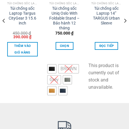
TÚI CHỐNG SỐC LAPTOP
TÚI CHỐNG SỐC LAPTOP
TÚI CHỐNG SỐC LAPTOP
Túi chống sốc
Túi chống sốc
Túi chống sốc
Laptop Targus
Uniq Oslo With
Laptop 14”
CityGear 3 15.6
Foldable Stand –
TARGUS Urban
inch
Bảo hành 12
Sleeve
tháng
450.000
₫
750.000
₫
Giá
Giá
390.000
₫
gốc
hiện
là:
tại
THÊM VÀO
CHỌN
ĐỌC TIẾP
450.000 ₫.
là:
00 ₫.
390.000 ₫.
GIỎ HÀNG
Sản
phẩm
This product is
BROWN
này
currently out of
có
Grey
stock and
nhiều
unavailable.
biến
thể.
Các
tùy
chọn
có
thể