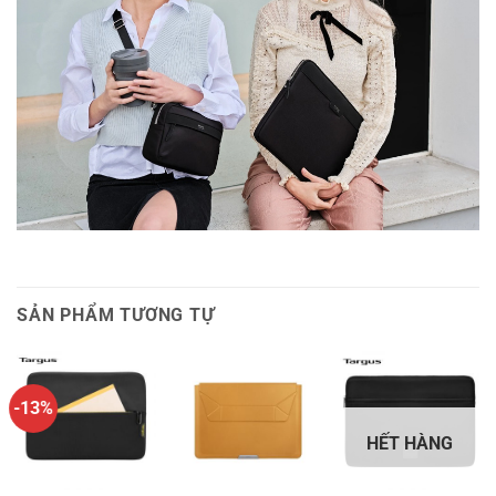
SẢN PHẨM TƯƠNG TỰ
-13%
HẾT HÀNG