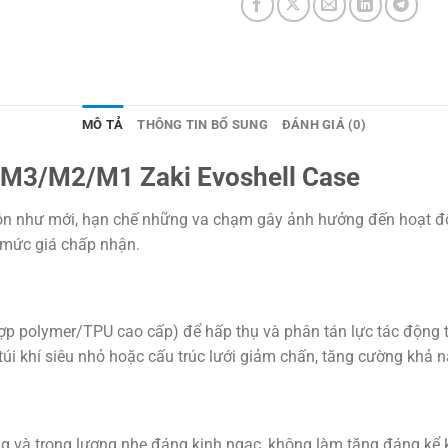
MÔ TẢ
THÔNG TIN BỔ SUNG
ĐÁNH GIÁ (0)
M3/M2/M1 Zaki Evoshell Case
ôn như mới, hạn chế những va chạm gây ảnh hưởng đến hoạt 
 mức giá chấp nhận.
p polymer/TPU cao cấp) để hấp thụ và phân tán lực tác động từ 
i túi khí siêu nhỏ hoặc cấu trúc lưới giảm chấn, tăng cường kh
 và trọng lượng nhẹ đáng kinh ngạc, không làm tăng đáng kể kí