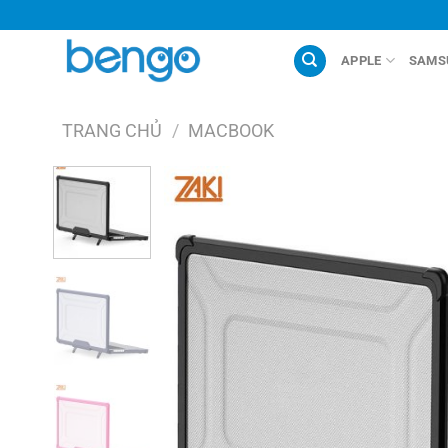
Chuyển
đến
nội
APPLE
SAMS
dung
TRANG CHỦ
/
MACBOOK