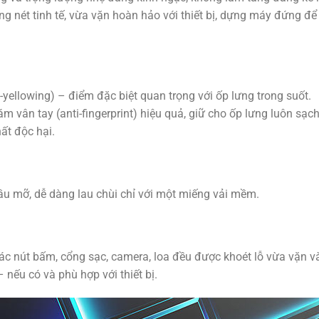
g nét tinh tế, vừa vặn hoàn hảo với thiết bị, dựng máy đứng để
i-yellowing) – điểm đặc biệt quan trọng với ốp lưng trong suốt.
m vân tay (anti-fingerprint) hiệu quả, giữ cho ốp lưng luôn sạc
ất độc hại.
ầu mỡ, dễ dàng lau chùi chỉ với một miếng vải mềm.
ác nút bấm, cổng sạc, camera, loa đều được khoét lỗ vừa vặn và
nếu có và phù hợp với thiết bị.