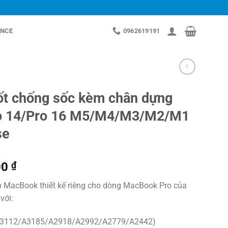
NCE
0962619191
ốt chống sốc kèm chân dựng
o 14/Pro 16 M5/M4/M3/M2/M1
se
Khoảng
00
₫
giá:
ốp MacBook thiết kế riêng cho dòng MacBook Pro của
từ
với:
600.000 ₫
đến
A3112/A3185/A2918/A2992/A2779/A2442)
650.000 ₫