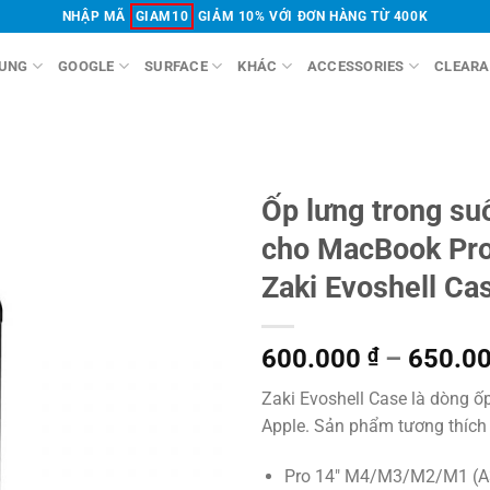
NHẬP MÃ
GIAM10
GIẢM 10% VỚI ĐƠN HÀNG TỪ 400K
UNG
GOOGLE
SURFACE
KHÁC
ACCESSORIES
CLEARA
Ốp lưng trong su
cho MacBook Pr
Zaki Evoshell Ca
600.000
₫
–
650.0
Zaki Evoshell Case là dòng 
Apple. Sản phẩm tương thích 
Pro 14″ M4/M3/M2/M1 (