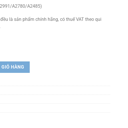
A2991/A2780/A2485)
 đều là sản phẩm chính hãng, có thuế VAT theo qui
.
èm chân dựng cho MacBook Pro 14/Pro 16 M5/M4/M3/M2/M1 Zaki Evoshe
 GIỎ HÀNG