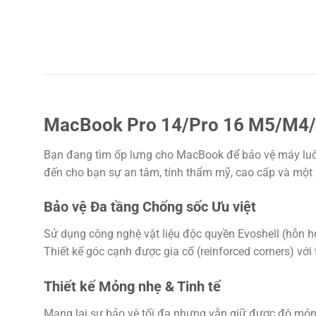
MacBook Pro 14/Pro 16 M5/M4/
Bạn đang tìm ốp lưng cho MacBook để bảo vệ máy lu
đến cho bạn sự an tâm, tính thẩm mỹ, cao cấp và một
Bảo vệ Đa tầng Chống sốc Ưu việt
Sử dụng công nghệ vật liệu độc quyền Evoshell (hỗn hợ
Thiết kế góc cạnh được gia cố (reinforced corners) vớ
Thiết kế Mỏng nhẹ & Tinh tế
Mang lại sự bảo vệ tối đa nhưng vẫn giữ được độ mỏng