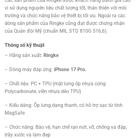
Các sản phẩm của Ringke được khách hàng đánh giá cao
vì sử dụng nguyên liệu chất lượng tốt, thân thiện với môi
trường và chức năng bảo vệ thiết bị tối ưu. Ngoài ra các
dòng sản phẩm của Ringke cũng đạt được chứng nhận
của Quân đội Mỹ (chuẩn MIL STD 810G 516,6).
Thông số kỹ thuật
– Hãng sản xuất:
Ringke
– Dòng máy đáp ứng:
iPhone 17 Pro.
– Chất liệu: PC + TPU (mặt lưng ốp nhựa cứng
Polycarbonate, viền nhựa dẻo TPU)
– Kiểu dáng: Ốp lưng dạng thanh, có hỗ trợ sạc từ tính
MagSafe
– Chức năng: Bảo vệ, hạn chế rạn nứt, vỡ, chống va đập,
trầy xước và làm đẹp