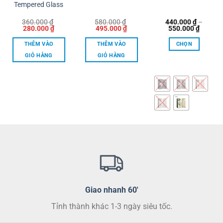
Tempered Glass
360.000
₫
580.000
₫
440.000
₫
–
Giá
Giá
Giá
Giá
Khoản
280.000
₫
495.000
₫
550.000
₫
gốc
hiện
gốc
hiện
giá:
là:
tại
là:
tại
từ
THÊM VÀO
THÊM VÀO
CHỌN
360.000 ₫.
là:
580.000 ₫.
là:
440.00
280.000 ₫.
495.000 ₫.
đến
GIỎ HÀNG
GIỎ HÀNG
550.00
Sản
phẩm
này
có
nhiều
biến
thể.
Các
tùy
chọn
có
thể
Giao nhanh 60'
được
chọn
Tỉnh thành khác 1-3 ngày siêu tốc.
trên