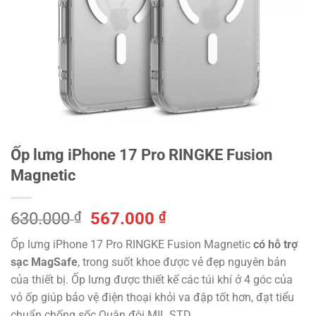
Ốp lưng iPhone 17 Pro RINGKE Fusion
Magnetic
Giá
Giá
630.000
₫
567.000
₫
gốc
hiện
Ốp lưng iPhone 17 Pro RINGKE Fusion Magnetic
có hỗ trợ
là:
tại
sạc MagSafe
, trong suốt khoe được vẻ đẹp nguyên bản
630.000 ₫.
là:
của thiết bị. Ốp lưng được thiết kế các túi khí ở 4 góc của
567.000 ₫.
vỏ ốp giúp bảo vệ điện thoại khỏi va đập tốt hơn, đạt tiểu
chuẩn chống sốc Quân đội MIL STD.