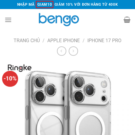
Chuyển
NHẬP MÃ
GIAM10
GIẢM 10% VỚI ĐƠN HÀNG TỪ 400K
đến
nội
dung
TRANG CHỦ
/
APPLE IPHONE
/
IPHONE 17 PRO
-10%