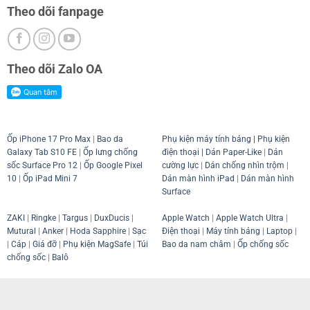
Theo dõi fanpage
Theo dõi Zalo OA
Ốp iPhone 17 Pro Max
|
Bao da
Phụ kiện máy tính bảng
|
Phụ kiện
Galaxy Tab S10 FE
|
Ốp lưng chống
điện thoại
| Dán Paper-Like
|
Dán
sốc Surface Pro 12
|
Ốp Google Pixel
cường lực
|
Dán chống nhìn trộm
|
10
|
Ốp iPad Mini 7
Dán màn hình iPad
|
Dán màn hình
Surface
ZAKI
|
Ringke
|
Targus
|
DuxDucis
|
Apple Watch
|
Apple Watch Ultra
|
Mutural
|
Anker
|
Hoda Sapphire
|
Sạc
Điện thoại
|
Máy tính bảng
|
Laptop
|
|
Cáp
|
Giá đỡ
|
Phụ kiện MagSafe
|
Túi
Bao da nam châm
|
Ốp chống sốc
chống sốc
|
Balô