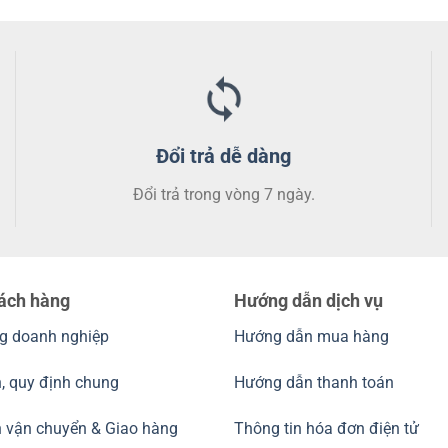
có
có
nhiều
nhiều
biến
biến
thể.
thể.
Các
Các
tùy
tùy
chọn
chọn
Đổi trả dễ dàng
có
có
Đổi trả trong vòng 7 ngày.
thể
thể
được
được
chọn
chọn
trên
trên
trang
trang
hách hàng
Hướng dẫn dịch vụ
sản
sản
phẩm
phẩm
g doanh nghiệp
Hướng dẫn mua hàng
, quy định chung
Hướng dẫn thanh toán
h vận chuyển & Giao hàng
Thông tin hóa đơn điện tử