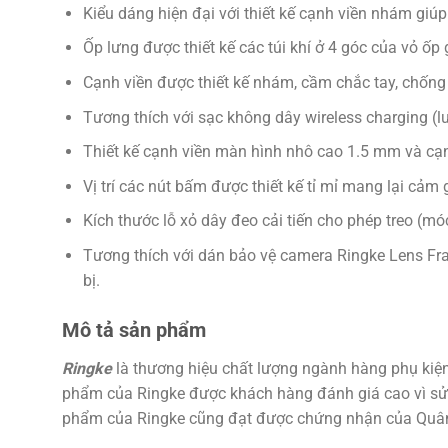
Kiểu dáng hiện đại với thiết kế cạnh viền nhám gi
Ốp lưng được thiết kế các túi khí ở 4 góc của vỏ ố
Cạnh viền được thiết kế nhám, cầm chắc tay, chống tr
Tương thích với sạc không dây wireless charging (l
Thiết kế cạnh viền màn hình nhô cao 1.5 mm và cạ
Vị trí các nút bấm được thiết kế tỉ mỉ mang lại cảm
Kích thước lỗ xỏ dây đeo cải tiến cho phép treo (m
Tương thích với dán bảo vệ camera Ringke Lens Fra
bị.
Mô tả sản phẩm
Ringke
là thương hiệu chất lượng ngành hàng phụ kiện
phẩm của Ringke được khách hàng đánh giá cao vì sử dụ
phẩm của Ringke cũng đạt được chứng nhận của Quân