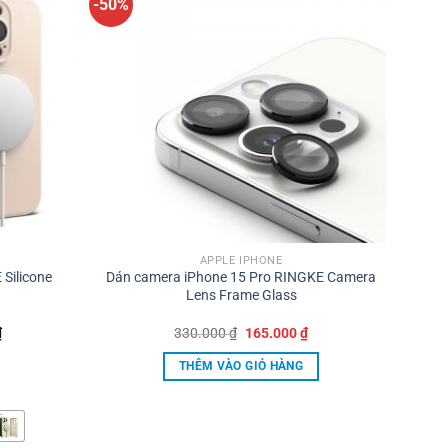
-50%
APPLE IPHONE
Silicone
Dán camera iPhone 15 Pro RINGKE Camera
Lens Frame Glass
Khoảng
Giá
Giá
₫
330.000
₫
165.000
₫
giá:
gốc
hiện
từ
là:
tại
THÊM VÀO GIỎ HÀNG
440.000 ₫
330.000 ₫.
là:
đến
165.000 ₫.
550.000 ₫