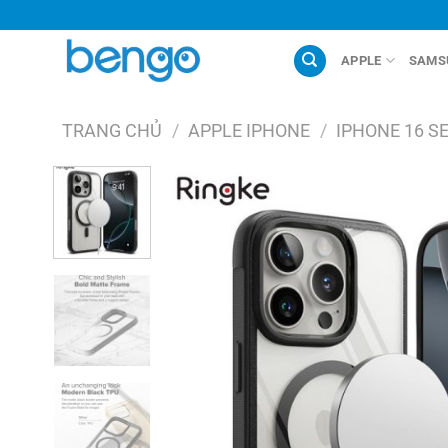
Chuyển
đến
nội
APPLE
SAMS
dung
TRANG CHỦ
/
APPLE IPHONE
/
IPHONE 16 S