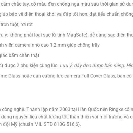
úp cầm chắc tay, có màu đen chống ngả màu sau thời gian sử dụ
p giúp bảo vệ điện thoại khỏi va đập tốt hơn, đạt tiểu chuẩn c
ơn tuột, rơi rớt
ưu ý: không phải loại sạc từ tính MagSafe), dễ dàng sạc điện th
nh viền camera nhô cao 1.2 mm giúp chống trầy
 giác bấm chân thật
óc) được 2 phụ kiện cùng lúc.
Lưu ý: dây đeo được bán riêng. H
me Glass hoặc dán cường lực camera Full Cover Glass, bạn có 
 công nghệ. Thành lập năm 2003 tại Hàn Quốc nên Ringke có nh
ng nguyên liệu chất lượng tốt, thân thiện với môi trường và ch
 đội Mỹ (chuẩn MIL STD 810G 516,6).