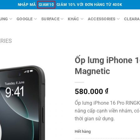
NHẬP MÃ
GIAM10
GIẢM 10% VỚI ĐƠN HÀNG TỪ 400K
UNG
GOOGLE
SURFACE
KHÁC
ACCESSORIES
CLEARA
ERIES
Ốp lưng iPhone 1
Magnetic
580.000
₫
Ốp lưng iPhone 16 Pro RING
nâng cấp cạnh viền nhám, có
thời gian sử dụng.
Hết hàng