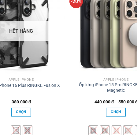
-20%
HẾT HÀNG
APPLE IPHONE
APPLE IPHONE
Ốp lưng iPhone 15 Pro RINGKE 
iPhone 16 Plus RINGKE Fusion X
Magnetic
380.000
₫
440.000
₫
–
550.000
CHỌN
CHỌN
Sản
Sản
phẩm
phẩm
này
này