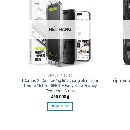
HẾT HÀNG
APPLE IPHONE
yx
[Combo 2] Dán cường lực chống nhìn trộm
Ốp lưng 
iPhone 16 Pro RINGKE Easy Slide Privacy
Tempered Glass
ng
480.000
₫
ĐỌC TIẾP
000 ₫
000 ₫