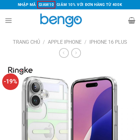
Chuyển
NHẬP MÃ
GIAM10
GIẢM 10% VỚI ĐƠN HÀNG TỪ 400K
đến
nội
dung
TRANG CHỦ
/
APPLE IPHONE
/
IPHONE 16 PLUS
-19%