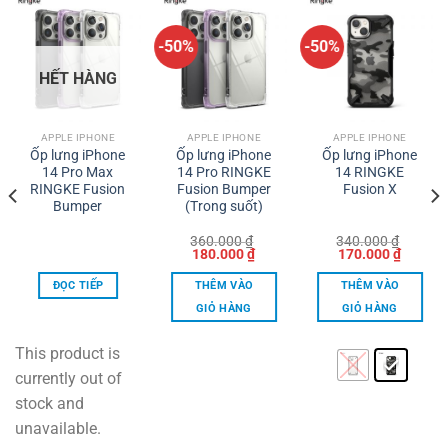
-50%
-50%
HẾT HÀNG
APPLE IPHONE
APPLE IPHONE
APPLE IPHONE
Ốp lưng iPhone
Ốp lưng iPhone
Ốp lưng iPhone
14 Pro Max
14 Pro RINGKE
14 RINGKE
RINGKE Fusion
Fusion Bumper
Fusion X
Bumper
(Trong suốt)
360.000
₫
340.000
₫
Giá
Giá
Giá
Giá
180.000
₫
170.000
₫
gốc
hiện
gốc
hiện
là:
tại
là:
tại
ĐỌC TIẾP
THÊM VÀO
THÊM VÀO
360.000 ₫.
là:
340.000 ₫.
là:
00 ₫.
180.000 ₫.
170.000
GIỎ HÀNG
GIỎ HÀNG
Sản
phẩm
This product is
này
currently out of
có
stock and
nhiều
unavailable.
biến