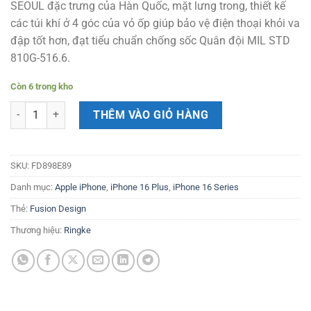
SEOUL đặc trưng của Hàn Quốc, mặt lưng trong, thiết kế
470.000 ₫.
là:
các túi khí ở 4 góc của vỏ ốp giúp bảo vệ điện thoại khỏi va
380.000 ₫.
đập tốt hơn, đạt tiểu chuẩn chống sốc Quân đội MIL STD
810G-516.6.
Còn 6 trong kho
Ốp lưng iPhone 16 Plus RINGKE Fusion Design số lượng
THÊM VÀO GIỎ HÀNG
SKU:
FD898E89
Danh mục:
Apple iPhone
,
iPhone 16 Plus
,
iPhone 16 Series
Thẻ:
Fusion Design
Thương hiệu:
Ringke