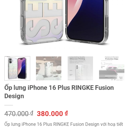
Ốp lưng iPhone 16 Plus RINGKE Fusion
Design
Giá
Giá
470.000
₫
380.000
₫
gốc
hiện
Ốp lưng iPhone 16 Plus RINGKE Fusion Design với hoạ tiết
là:
tại