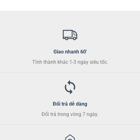
thể.
Các
tùy
chọn
có
thể
được
chọn
Giao nhanh 60'
trên
Tỉnh thành khác 1-3 ngày siêu tốc.
trang
sản
phẩm
Đổi trả dễ dàng
Đổi trả trong vòng 7 ngày.