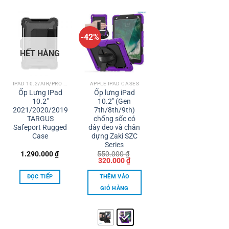
-42%
HẾT HÀNG
IPAD 10.2/AIR/PRO 10.5
APPLE IPAD CASES
Ốp Lưng IPad
Ốp lưng iPad
10.2″
10.2″ (Gen
2021/2020/2019
7th/8th/9th)
TARGUS
chống sốc có
Safeport Rugged
dây đeo và chân
Case
dựng Zaki SZC
Series
1.290.000
₫
550.000
₫
Giá
Giá
320.000
₫
gốc
hiện
là:
tại
ĐỌC TIẾP
THÊM VÀO
550.000 ₫.
là:
320.000 ₫.
GIỎ HÀNG
Sản
phẩm
này