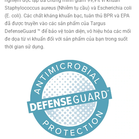
nghiệm độc lập đã chứng minh giảm 99,9% vi khuẩn
Staphylococcus aureus (Nhiễm tụ cầu) và Escherichia coli
(E. coli). Các chất kháng khuẩn bạc, tuân thủ BPR và EPA
đã được truyền vào các sản phẩm của Targus
DefenseGuard ™ để bảo vệ toàn diện, vô hiệu hóa các mối
đe dọa từ vi khuẩn đối với sản phẩm của bạn trong suốt
thời gian sử dụng.