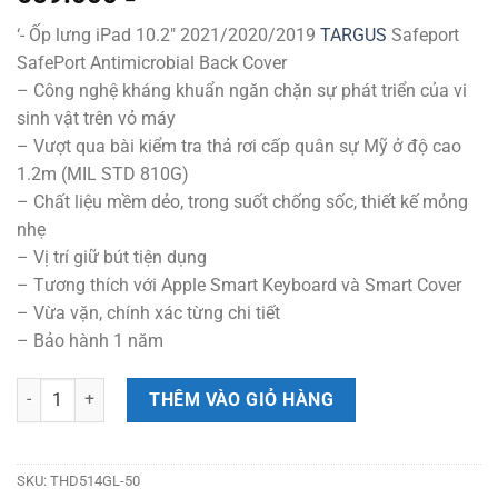
‘- Ốp lưng iPad 10.2″ 2021/2020/2019
TARGUS
Safeport
SafePort Antimicrobial Back Cover
– Công nghệ kháng khuẩn ngăn chặn sự phát triển của vi
sinh vật trên vỏ máy
– Vượt qua bài kiểm tra thả rơi cấp quân sự Mỹ ở độ cao
1.2m (MIL STD 810G)
– Chất liệu mềm dẻo, trong suốt chống sốc, thiết kế mỏng
nhẹ
– Vị trí giữ bút tiện dụng
– Tương thích với Apple Smart Keyboard và Smart Cover
– Vừa vặn, chính xác từng chi tiết
– Bảo hành 1 năm
Ốp Lưng IPad 10.2" 2021/2020/2019 TARGUS SafePort Antimicrobial
THÊM VÀO GIỎ HÀNG
SKU:
THD514GL-50