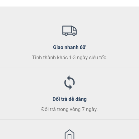
có
nhiều
biến
thể.
Các
tùy
chọn
Giao nhanh 60'
có
thể
Tỉnh thành khác 1-3 ngày siêu tốc.
được
chọn
trên
trang
sản
phẩm
Đổi trả dễ dàng
Đổi trả trong vòng 7 ngày.