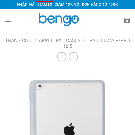
Chuyển
NHẬP MÃ
GIAM10
GIẢM 10% VỚI ĐƠN HÀNG TỪ 400K
đến
nội
dung
TRANG CHỦ
/
APPLE IPAD CASES
/
IPAD 10.2/AIR/PRO
10.5