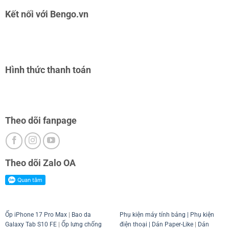
Kết nối với Bengo.vn
Hình thức thanh toán
Theo dõi fanpage
Theo dõi Zalo OA
Ốp iPhone 17 Pro Max
|
Bao da
Phụ kiện máy tính bảng
|
Phụ kiện
Galaxy Tab S10 FE
|
Ốp lưng chống
điện thoại
| Dán Paper-Like
|
Dán