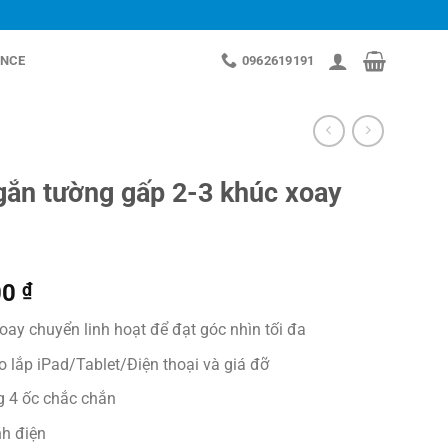
NCE
0962619191
gắn tường gấp 2-3 khúc xoay
Khoảng
00
₫
giá:
oay chuyển linh hoạt để đạt góc nhìn tối đa
từ
399.000 ₫
o lắp iPad/Tablet/Điện thoại và giá đỡ
đến
 4 ốc chắc chắn
499.000 ₫
nh điện