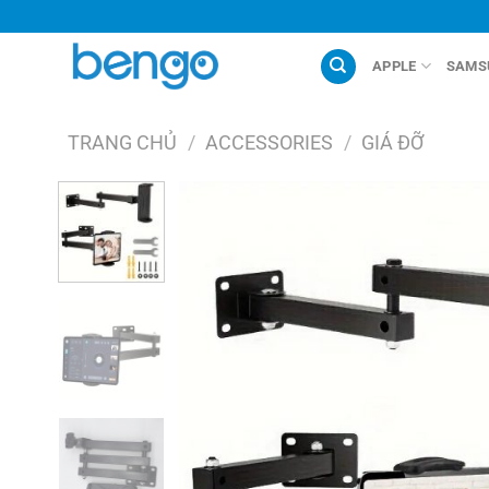
Chuyển
đến
nội
APPLE
SAMS
dung
TRANG CHỦ
/
ACCESSORIES
/
GIÁ ĐỠ