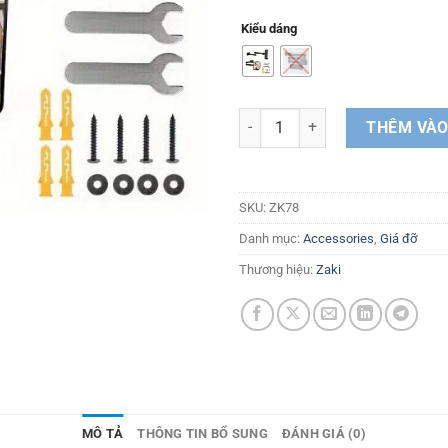
Kiểu dáng
Kẹp iPad/Tabtet gắn tường gấp 2
THÊM VÀO
SKU:
ZK78
Danh mục:
Accessories
,
Giá đỡ
Thương hiệu:
Zaki
MÔ TẢ
THÔNG TIN BỔ SUNG
ĐÁNH GIÁ (0)