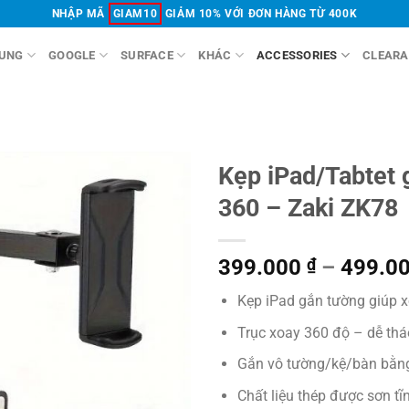
NHẬP MÃ
GIAM10
GIẢM 10% VỚI ĐƠN HÀNG TỪ 400K
UNG
GOOGLE
SURFACE
KHÁC
ACCESSORIES
CLEARA
Kẹp iPad/Tabtet 
360 – Zaki ZK78
399.000
₫
–
499.0
Kẹp iPad gắn tường giúp x
Trục xoay 360 độ – dễ thá
Gắn vô tường/kệ/bàn bằng
Chất liệu thép được sơn tĩ