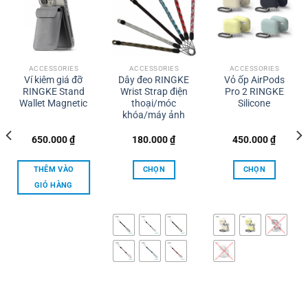
ACCESSORIES
ACCESSORIES
ACCESSORIES
Ví kiêm giá đỡ
Dây đeo RINGKE
Vỏ ốp AirPods
RINGKE Stand
Wrist Strap điện
Pro 2 RINGKE
Wallet Magnetic
thoại/móc
Silicone
khóa/máy ảnh
650.000
₫
180.000
₫
450.000
₫
THÊM VÀO
CHỌN
CHỌN
GIỎ HÀNG
Sản
Sản
phẩm
phẩm
này
này
có
có
nhiều
nhiều
biến
biến
thể.
thể.
Các
Các