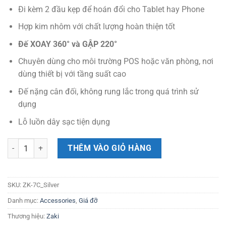
Đi kèm 2 đầu kẹp để hoán đổi cho Tablet hay Phone
Hợp kim nhôm với chất lượng hoàn thiện tốt
Đế XOAY 360° và GẬP 220°
Chuyên dùng cho môi trường POS hoặc văn phòng, nơi
dùng thiết bị với tầng suất cao
Đế nặng cân đối, không rung lắc trong quá trình sử
dụng
Lỗ luồn dây sạc tiện dụng
Giá đỡ máy tính bảng xoay 360° Zaki ZK-7C — Dành cho quầy POS & 
THÊM VÀO GIỎ HÀNG
SKU:
ZK-7C_Silver
Danh mục:
Accessories
,
Giá đỡ
Thương hiệu:
Zaki