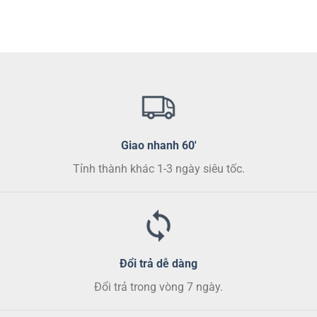
tùy
tùy
chọn
chọn
có
có
thể
thể
được
được
chọn
chọn
trên
trên
trang
trang
sản
sản
phẩm
phẩm
Giao nhanh 60'
Tỉnh thành khác 1-3 ngày siêu tốc.
Đổi trả dễ dàng
Đổi trả trong vòng 7 ngày.