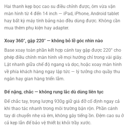
Hai thanh kẹp bọc cao su điều chỉnh được, ôm vừa vặn
màn hình từ 4 đến 14 inch — iPad, iPhone, Android tablet
hay bất kỳ máy tính bảng nào đều dùng được. Không cần
mua thêm phụ kiện hay adapter.
Xoay 360°, gập 220° — không bỏ lỡ góc nhìn nào
Base xoay toàn phần kết hợp cánh tay gập được 220° cho
phép điều chỉnh màn hình về mọi hướng chỉ trong vài giây.
Lật nhanh giữa chế độ ngang và dọc, hoặc xoay màn hình
về phía khách hàng ngay lập tức — lý tưởng cho quầy thu
ngân hay gian hàng triển lãm.
Đế nặng, chắc — không rung lắc dù dùng liên tục
Đế chắc tay, trọng lượng 930g giữ giá đỡ cố định ngay cả
khi thao tác nhanh trong môi trường bận rộn. Phần cánh
tay di chuyển nhẹ và êm, không gây tiếng ồn. Đệm cao su ở
cả kẹp lẫn đế bảo vệ thiết bị khỏi trầy xước.