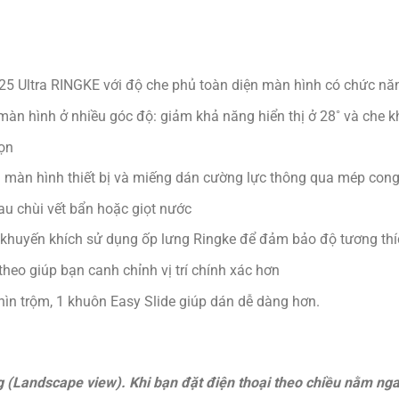
 Ultra RINGKE với độ che phủ toàn diện màn hình có chức năn
màn hình ở nhiều góc độ: giảm khả năng hiển thị ở 28˚ và che 
ọn
a màn hình thiết bị và miếng dán cường lực thông qua mép co
au chùi vết bẩn hoặc giọt nước
ôi khuyến khích sử dụng ốp lưng Ringke để đảm bảo độ tương thí
heo giúp bạn canh chỉnh vị trí chính xác hơn
n trộm, 1 khuôn Easy Slide giúp dán dễ dàng hơn.
 (Landscape view). Khi bạn đặt điện thoại theo chiều nằm ng