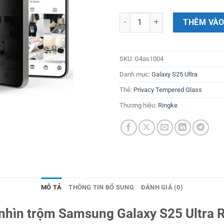
[Combo 2] Dán cường lực chống 
THÊM VÀO
SKU:
G4as1004
Danh mục:
Galaxy S25 Ultra
Thẻ:
Privacy Tempered Glass
Thương hiệu:
Ringke
MÔ TẢ
THÔNG TIN BỔ SUNG
ĐÁNH GIÁ (0)
nhìn trộm Samsung Galaxy S25 Ultra R