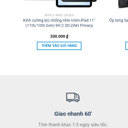
APPLE IPAD CASES
S25
Kính cường lực chống nhìn trộm iPad 11″
Ốp lưng S
(11th/10th Gen) 9H 2.5D ZAKI Privacy
330.000
₫
THÊM VÀO GIỎ HÀNG
00 ₫.
Giao nhanh 60'
Tỉnh thành khác 1-3 ngày siêu tốc.