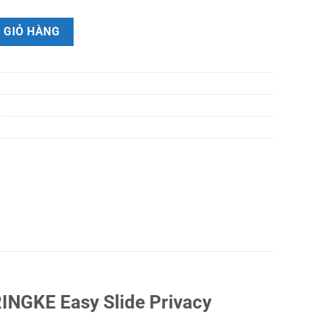
nhìn trộm Samsung Galaxy S25 Ultra RINGKE Easy Slide Privacy Temper
 GIỎ HÀNG
INGKE Easy Slide Privacy