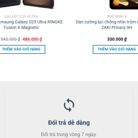
GALAXY S25 ULTRA
IPAD MINI 6
amsung Galaxy S25 Ultra RINGKE
Dán cường lực chống nhìn trộm i
Fusion X Magnetic
ZAKI Privacy 9H
Giá
Giá
540.000
₫
486.000
₫
330.000
₫
gốc
hiện
là:
tại
THÊM VÀO GIỎ HÀNG
THÊM VÀO GIỎ HÀNG
540.000 ₫.
là:
486.000 ₫.
Đổi trả dễ dàng
Đổi trả trong vòng 7 ngày.