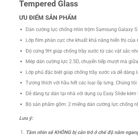
Tempered Glass
ƯU ĐIỂM SẢN PHẨM
Dán cường lực chống nhìn trộm Samsung Galaxy S25
Lớp film phân cực che khuất khả năng hiển thị của 
Độ cứng 9H giúp chống trầy xước từ các vật sắc nh
Mép dán cường lực 2.5D, chuyển tiếp mượt mà giữ
Lớp phủ đặc biệt giúp chống trầy xước và dễ dàng l
Tương thích với hầu hết các loại ốp lưng. Chúng t
Dễ dàng tự dán tại nhà với dụng cụ Easy Slide kèm t
Bộ sản phẩm gồm: 2 miếng dán cường lực chống nhì
Lưu ý:
Tầm nhìn sẽ KHÔNG bị cản trở ở chế độ nằm ngang