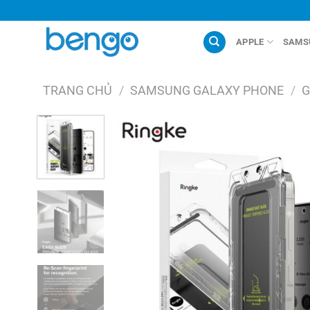
Chuyển
đến
nội
APPLE
SAMS
dung
TRANG CHỦ
/
SAMSUNG GALAXY PHONE
/
G