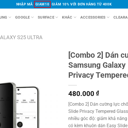
NHẬP MÃ
GIAM10
GIẢM 10% VỚI ĐƠN HÀNG TỪ 400K
UNG
GOOGLE
SURFACE
KHÁC
ACCESSORIES
CLEARA
ALAXY S25 ULTRA
[Combo 2] Dán cư
Samsung Galaxy 
Privacy Tempere
480.000
₫
[Combo 2] Dán cường lực ch
Slide Privacy Tempered Glass
nhiều góc độ: giảm khả năng 
có kèm khuôn dán Easy Slide 