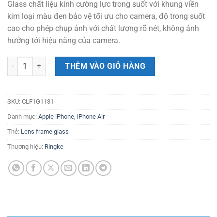
Glass chất liệu kính cường lực trong suốt với khung viền
480.000 ₫.
là:
kim loại màu đen bảo vệ tối ưu cho camera, độ trong suốt
384.000 ₫.
cao cho phép chụp ảnh với chất lượng rõ nét, không ảnh
hưởng tới hiệu năng của camera.
[Combo 2] Dán camera iPhone Air RINGKE Lens Frame Glass số lượn
THÊM VÀO GIỎ HÀNG
SKU:
CLF1G1131
Danh mục:
Apple iPhone
,
iPhone Air
Thẻ:
Lens frame glass
Thương hiệu:
Ringke