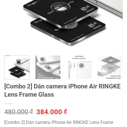
[Combo 2] Dán camera iPhone Air RINGKE
Lens Frame Glass
Giá
Giá
480.000
₫
384.000
₫
gốc
hiện
[Combo 2] Dán camera iPhone Air RINGKE Lens Frame
là:
tại