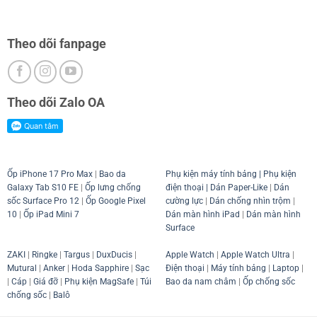
Theo dõi fanpage
Theo dõi Zalo OA
Ốp iPhone 17 Pro Max
|
Bao da
Phụ kiện máy tính bảng
|
Phụ kiện
Galaxy Tab S10 FE
|
Ốp lưng chống
điện thoại
| Dán Paper-Like
|
Dán
sốc Surface Pro 12
|
Ốp Google Pixel
cường lực
|
Dán chống nhìn trộm
|
10
|
Ốp iPad Mini 7
Dán màn hình iPad
|
Dán màn hình
Surface
ZAKI
|
Ringke
|
Targus
|
DuxDucis
|
Apple Watch
|
Apple Watch Ultra
|
Mutural
|
Anker
|
Hoda Sapphire
|
Sạc
Điện thoại
|
Máy tính bảng
|
Laptop
|
|
Cáp
|
Giá đỡ
|
Phụ kiện MagSafe
|
Túi
Bao da nam châm
|
Ốp chống sốc
chống sốc
|
Balô