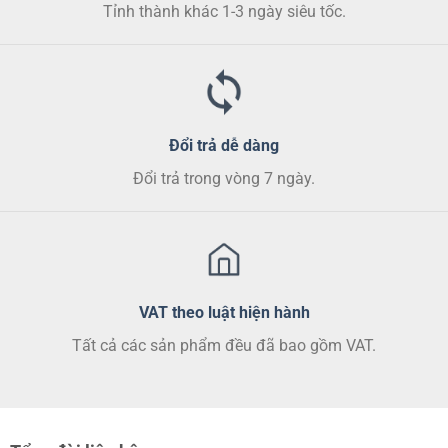
chọn
chọn
chọn
Tỉnh thành khác 1-3 ngày siêu tốc.
trên
trên
trên
trang
trang
trang
sản
sản
sản
phẩm
phẩm
phẩm
Đổi trả dễ dàng
Đổi trả trong vòng 7 ngày.
VAT theo luật hiện hành
Tất cả các sản phẩm đều đã bao gồm VAT.