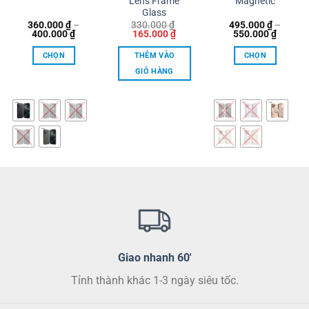
Lens Frame
Magnetic
Glass
360.000
₫
–
330.000
₫
495.000
₫
–
ng
Khoảng
Giá
Giá
Khoản
400.000
₫
165.000
₫
550.000
₫
giá:
gốc
hiện
giá:
từ
là:
tại
từ
CHỌN
THÊM VÀO
CHỌN
00 ₫
360.000 ₫
330.000 ₫.
là:
495.00
đến
165.000 ₫.
đến
GIỎ HÀNG
00 ₫
400.000 ₫
550.00
Sản
Sản
phẩm
phẩm
này
này
có
có
nhiều
nhiều
biến
biến
thể.
thể.
Các
Các
tùy
tùy
chọn
chọn
có
có
thể
thể
Giao nhanh 60'
được
được
chọn
chọn
Tỉnh thành khác 1-3 ngày siêu tốc.
trên
trên
trang
trang