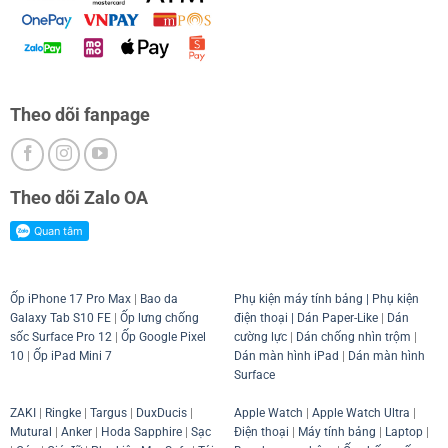
Theo dõi fanpage
Theo dõi Zalo OA
Ốp iPhone 17 Pro Max
|
Bao da
Phụ kiện máy tính bảng
|
Phụ kiện
Galaxy Tab S10 FE
|
Ốp lưng chống
điện thoại
| Dán Paper-Like
|
Dán
sốc Surface Pro 12
|
Ốp Google Pixel
cường lực
|
Dán chống nhìn trộm
|
10
|
Ốp iPad Mini 7
Dán màn hình iPad
|
Dán màn hình
Surface
ZAKI
|
Ringke
|
Targus
|
DuxDucis
|
Apple Watch
|
Apple Watch Ultra
|
Mutural
|
Anker
|
Hoda Sapphire
|
Sạc
Điện thoại
|
Máy tính bảng
|
Laptop
|