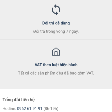
sản
sản
phẩm
phẩm
Đổi trả dễ dàng
Đổi trả trong vòng 7 ngày.
VAT theo luật hiện hành
Tất cả các sản phẩm đều đã bao gồm VAT.
Tổng đài liên hệ
Hotline:
0962 61 91 91
(8h-19h)