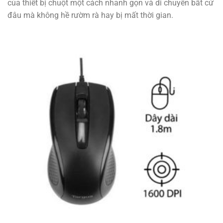
của thiết bị chuột một cách nhanh gọn và di chuyển bất cứ
đâu mà không hề rườm rà hay bị mất thời gian.