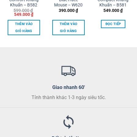
Khuẩn – B582
Mouse – W620
Khuẩn – B581
599.000
₫
390.000
₫
549.000
₫
Giá
Giá
549.000
₫
gốc
hiện
là:
tại
THÊM VÀO
THÊM VÀO
ĐỌC TIẾP
599.000 ₫.
là:
549.000 ₫.
GIỎ HÀNG
GIỎ HÀNG
Giao nhanh 60'
Tỉnh thành khác 1-3 ngày siêu tốc.