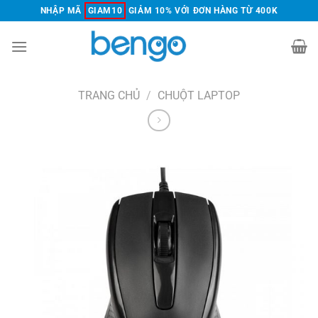
Chuyển
NHẬP MÃ
GIAM10
GIẢM 10% VỚI ĐƠN HÀNG TỪ 400K
đến
nội
dung
TRANG CHỦ
/
CHUỘT LAPTOP