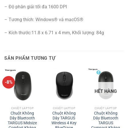
– Độ phân giải tối đa 1600 DPI
– Tương thích: Windows® và macOS®
– Kích thước:11.8 x 6.71 x 4 mm, Khối lượng: 84g
SẢN PHẨM TƯƠNG TỰ
-8%
HẾT HÀNG
CHUỘT LAPTOP
CHUỘT LAPTOP
CHUỘT LAPTOP
Chuột Không
Chuột Không
Chuột Không
Dây Bluetooth
Dây TARGUS
Dây Bluetooth
TARGUS Midsize
Wireless 4 Key
TARGUS
Comfort Kháng
BlueTrace
Compact Kháng