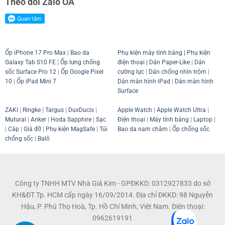
Theo dõi Zalo OA
Ốp iPhone 17 Pro Max
|
Bao da
Phụ kiện máy tính bảng
|
Phụ kiện
Galaxy Tab S10 FE
|
Ốp lưng chống
điện thoại
| Dán Paper-Like
|
Dán
sốc Surface Pro 12
|
Ốp Google Pixel
cường lực
|
Dán chống nhìn trộm
|
10
|
Ốp iPad Mini 7
Dán màn hình iPad
|
Dán màn hình
Surface
ZAKI
|
Ringke
|
Targus
|
DuxDucis
|
Apple Watch
|
Apple Watch Ultra
|
Mutural
|
Anker
|
Hoda Sapphire
|
Sạc
Điện thoại
|
Máy tính bảng
|
Laptop
|
|
Cáp
|
Giá đỡ
|
Phụ kiện MagSafe
|
Túi
Bao da nam châm
|
Ốp chống sốc
chống sốc
|
Balô
Công ty TNHH MTV Nhà Giả Kim - GPĐKKD: 0312927833 do sở
KH&ĐT Tp. HCM cấp ngày 16/09/2014. Địa chỉ ĐKKD: 98 Nguyễn
Hậu, P. Phú Thọ Hoà, Tp. Hồ Chí Minh, Việt Nam. Điện thoại:
0962619191