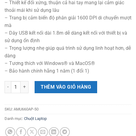
– Thiết kế đối xứng, thuận cả hai tay mang lại cảm giác
thoải mái khi sử dụng lâu
– Trang bị cảm biến độ phân giải 1600 DPI di chuyển mượt
mà
– Dây USB kết nối dài 1.8m dễ dàng kết nối với thiết bị và
sử dụng ổn định
– Trọng lượng nhẹ giúp quá trình sử dụng linh hoạt hơn, dễ
dàng
– Tương thích với Windows® và MacOS®
– Bảo hành chính hãng 1 năm (1 đổi 1)
Chuột Có Dây USB TARGUS Optical Mouse - U660 số lượng
THÊM VÀO GIỎ HÀNG
SKU:
AMU660AP-50
Danh mục:
Chuột Laptop