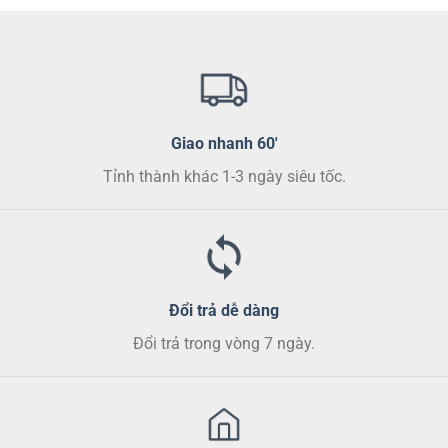
biến
thể.
Các
tùy
chọn
có
thể
Giao nhanh 60'
được
chọn
Tỉnh thành khác 1-3 ngày siêu tốc.
trên
trang
sản
phẩm
Đổi trả dễ dàng
Đổi trả trong vòng 7 ngày.