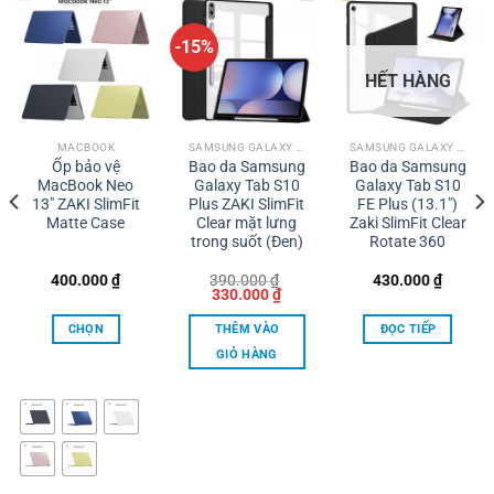
-15%
HẾT HÀNG
MACBOOK
SAMSUNG GALAXY TAB
SAMSUNG GALAXY TAB S
Ốp bảo vệ
Bao da Samsung
Bao da Samsung
MacBook Neo
Galaxy Tab S10
Galaxy Tab S10
13″ ZAKI SlimFit
Plus ZAKI SlimFit
FE Plus (13.1″)
Matte Case
Clear mặt lưng
Zaki SlimFit Clear
trong suốt (Đen)
Rotate 360
400.000
₫
390.000
₫
430.000
₫
Giá
Giá
330.000
₫
gốc
hiện
là:
tại
CHỌN
THÊM VÀO
ĐỌC TIẾP
390.000 ₫.
là:
00 ₫.
330.000 ₫.
GIỎ HÀNG
Sản
phẩm
này
có
nhiều