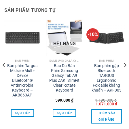
SẢN PHẨM TƯƠNG TỰ
-10%
HẾT HÀNG
BÀN PHÍM
SAMSUNG GALAXY TAB A
BÀN PHÍM
Bàn phím Targus
Bao Da Bàn
Bàn phím gập
Midsize Multi-
Phím Samsung
Bluetooth
Device
Galaxy Tab A9
TARGUS
Bluetooth®
Plus ZAKI SlimFit
Ergonomic
Antimicrobial
Clear Rotate
Foldable kháng
Keyboard –
Keyboard
khuẩn – AKF003
AKB863AP
599.000
₫
1.190.000
₫
Giá
Giá
1.071.000
₫
gốc
hiện
là:
tại
ĐỌC TIẾP
ĐỌC TIẾP
THÊM VÀO
1.190.000 ₫.
là:
00 ₫.
1.071.
GIỎ HÀNG