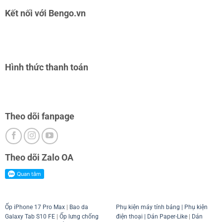
Kết nối với Bengo.vn
Hình thức thanh toán
Theo dõi fanpage
Theo dõi Zalo OA
Ốp iPhone 17 Pro Max
|
Bao da
Phụ kiện máy tính bảng
|
Phụ kiện
Galaxy Tab S10 FE
|
Ốp lưng chống
điện thoại
| Dán Paper-Like
|
Dán