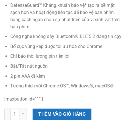
DefenseGuard™ Kháng khuẩn bảo vệ* tạo ra bề mặt
sạch hơn và hoạt động liên tục để bảo vệ bàn phím
bằng cách ngăn chặn sự phát triển của vi sinh vật trên
bàn phím
Công nghệ không dây Bluetooth® BLE 5.2 đáng tin cậy
Bố cục vùng kép được tối ưu hóa cho Chrome
Chỉ báo thời lượng pin tiện lợi
Bật/Tắt nút nguồn
2 pin AAA đi kèm
Tương thích với Chrome OS™, Windows®, macOS®
[maxbutton id=”1″ ]
Bàn phím Targus Bluetooth Chromebook™ Midsize kháng khuẩn - AK
THÊM VÀO GIỎ HÀNG