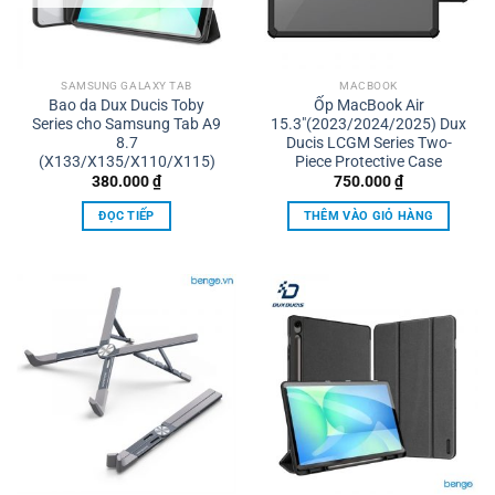
SAMSUNG GALAXY TAB
MACBOOK
Bao da Dux Ducis Toby
Ốp MacBook Air
Series cho Samsung Tab A9
15.3″(2023/2024/2025) Dux
8.7
Ducis LCGM Series Two-
(X133/X135/X110/X115)
Piece Protective Case
380.000
₫
750.000
₫
ĐỌC TIẾP
THÊM VÀO GIỎ HÀNG