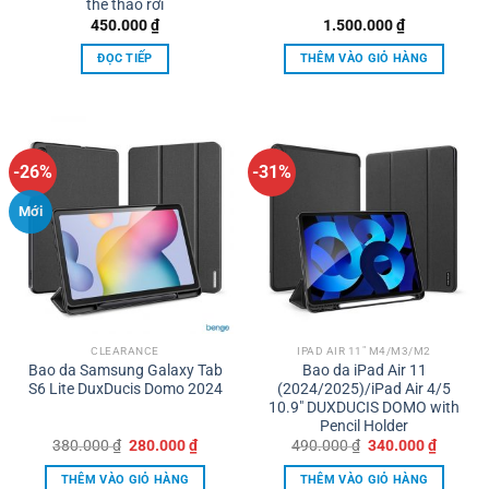
thể tháo rời
450.000
₫
1.500.000
₫
ĐỌC TIẾP
THÊM VÀO GIỎ HÀNG
-26%
-31%
Mới
CLEARANCE
IPAD AIR 11" M4/M3/M2
Bao da Samsung Galaxy Tab
Bao da iPad Air 11
S6 Lite DuxDucis Domo 2024
(2024/2025)/iPad Air 4/5
10.9″ DUXDUCIS DOMO with
Pencil Holder
Giá
Giá
Giá
Giá
380.000
₫
280.000
₫
490.000
₫
340.000
₫
gốc
hiện
gốc
hiện
là:
tại
là:
tại
THÊM VÀO GIỎ HÀNG
THÊM VÀO GIỎ HÀNG
380.000 ₫.
là:
490.000 ₫.
là: