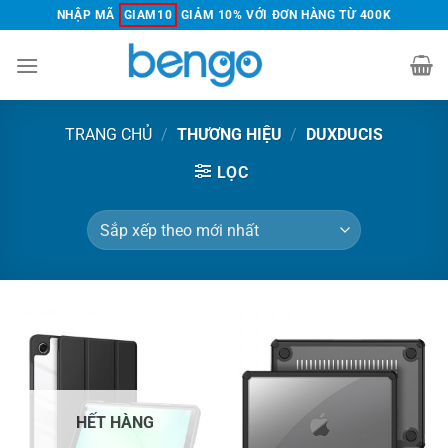
Chuyển
NHẬP MÃ
GIAM10
GIẢM 10% VỚI ĐƠN HÀNG TỪ 400K
đến
nội
dung
TRANG CHỦ
/
THƯƠNG HIỆU
/
DUXDUCIS
LỌC
HẾT HÀNG