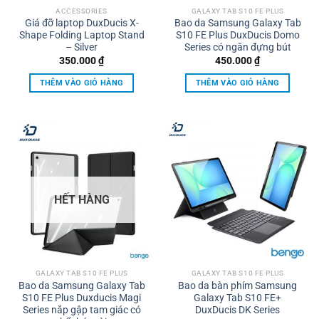
ACCESSORIES
GALAXY TAB S10 FE PLUS
Giá đỡ laptop DuxDucis X-
Bao da Samsung Galaxy Tab
Shape Folding Laptop Stand
S10 FE Plus DuxDucis Domo
– Silver
Series có ngăn đựng bút
350.000
₫
450.000
₫
THÊM VÀO GIỎ HÀNG
THÊM VÀO GIỎ HÀNG
HẾT HÀNG
GALAXY TAB S10 FE PLUS
GALAXY TAB S10 FE PLUS
Bao da Samsung Galaxy Tab
Bao da bàn phím Samsung
S10 FE Plus Duxducis Magi
Galaxy Tab S10 FE+
Series nắp gập tam giác có
DuxDucis DK Series