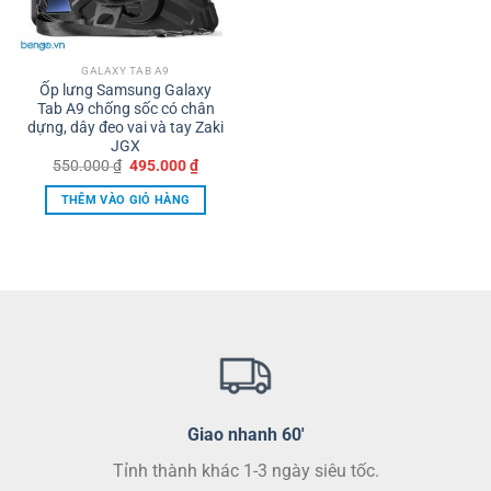
GALAXY TAB A9
Ốp lưng Samsung Galaxy
Tab A9 chống sốc có chân
dựng, dây đeo vai và tay Zaki
JGX
Giá
Giá
550.000
₫
495.000
₫
gốc
hiện
là:
tại
THÊM VÀO GIỎ HÀNG
550.000 ₫.
là:
495.000 ₫.
Giao nhanh 60'
Tỉnh thành khác 1-3 ngày siêu tốc.