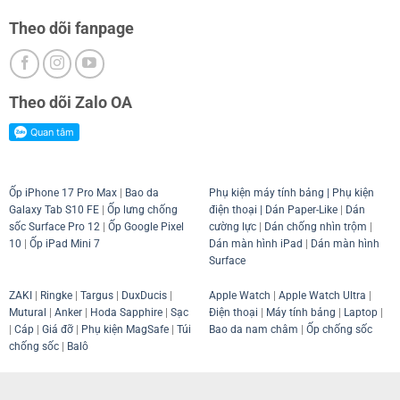
Theo dõi fanpage
Theo dõi Zalo OA
Ốp iPhone 17 Pro Max
|
Bao da
Phụ kiện máy tính bảng
|
Phụ kiện
Galaxy Tab S10 FE
|
Ốp lưng chống
điện thoại
| Dán Paper-Like
|
Dán
sốc Surface Pro 12
|
Ốp Google Pixel
cường lực
|
Dán chống nhìn trộm
|
10
|
Ốp iPad Mini 7
Dán màn hình iPad
|
Dán màn hình
Surface
ZAKI
|
Ringke
|
Targus
|
DuxDucis
|
Apple Watch
|
Apple Watch Ultra
|
Mutural
|
Anker
|
Hoda Sapphire
|
Sạc
Điện thoại
|
Máy tính bảng
|
Laptop
|
|
Cáp
|
Giá đỡ
|
Phụ kiện MagSafe
|
Túi
Bao da nam châm
|
Ốp chống sốc
chống sốc
|
Balô