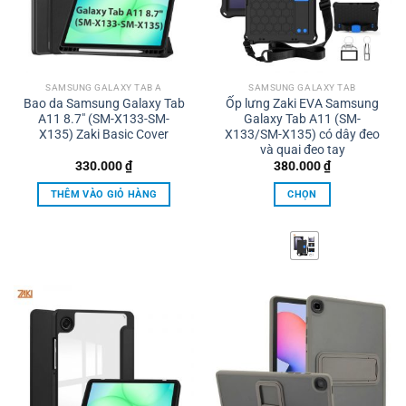
SAMSUNG GALAXY TAB A
SAMSUNG GALAXY TAB
Bao da Samsung Galaxy Tab
Ốp lưng Zaki EVA Samsung
A11 8.7″ (SM-X133-SM-
Galaxy Tab A11 (SM-
X135) Zaki Basic Cover
X133/SM-X135) có dây đeo
và quai đeo tay
330.000
₫
380.000
₫
THÊM VÀO GIỎ HÀNG
CHỌN
Sản
phẩm
này
có
nhiều
biến
thể.
Các
tùy
chọn
có