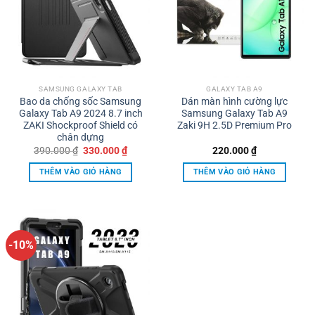
SAMSUNG GALAXY TAB
GALAXY TAB A9
Bao da chống sốc Samsung
Dán màn hình cường lực
Galaxy Tab A9 2024 8.7 inch
Samsung Galaxy Tab A9
ZAKI Shockproof Shield có
Zaki 9H 2.5D Premium Pro
chân dựng
Giá
Giá
390.000
₫
330.000
₫
220.000
₫
gốc
hiện
là:
tại
THÊM VÀO GIỎ HÀNG
THÊM VÀO GIỎ HÀNG
390.000 ₫.
là:
330.000 ₫.
-10%