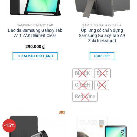
thể
được
chọn
trên
SAMSUNG GALAXY TAB
SAMSUNG GALAXY TAB A
Bao da Samsung Galaxy Tab
Ốp lưng có chân dựng
trang
A11 ZAKI SlimFit Clear
Samsung Galaxy Tab A9
sản
Zaki Kickstand
phẩm
290.000
₫
THÊM VÀO GIỎ HÀNG
ĐỌC TIẾP
BLACK
BLUE
GREEN
Grey
Red Wine
-15%