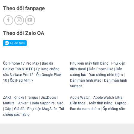
Theo dõi fanpage
Theo dõi Zalo OA
Ốp iPhone 17 Pro Max
|
Bao da
Phụ kiện máy tính bảng
|
Phụ kiện
Galaxy Tab S10 FE
|
Ốp lưng chống
điện thoại
| Dán Paper-Like
|
Dán
sốc Surface Pro 12
|
Ốp Google Pixel
cường lực
|
Dán chống nhìn trộm
|
10
|
Ốp iPad Mini 7
Dán màn hình iPad
|
Dán màn hình
Surface
ZAKI
|
Ringke
|
Targus
|
DuxDucis
|
Apple Watch
|
Apple Watch Ultra
|
Mutural
|
Anker
|
Hoda Sapphire
|
Sạc
Điện thoại
|
Máy tính bảng
|
Laptop
|
|
Cáp
|
Giá đỡ
|
Phụ kiện MagSafe
|
Túi
Bao da nam châm
|
Ốp chống sốc
chống sốc
|
Balô