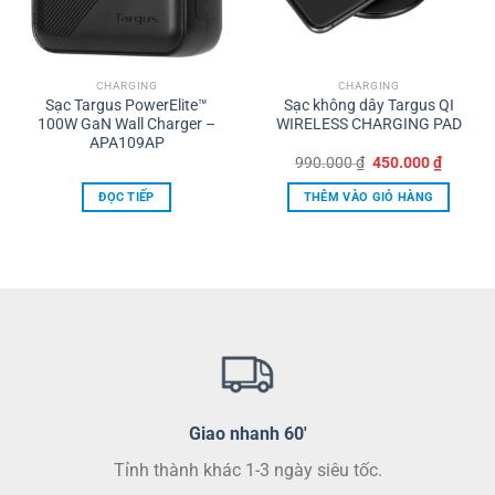
CHARGING
CHARGING
Sạc Targus PowerElite™
Sạc không dây Targus QI
100W GaN Wall Charger –
WIRELESS CHARGING PAD
APA109AP
Giá
Giá
990.000
₫
450.000
₫
gốc
hiện
là:
tại
ĐỌC TIẾP
THÊM VÀO GIỎ HÀNG
990.000 ₫.
là:
450.000
Giao nhanh 60'
Tỉnh thành khác 1-3 ngày siêu tốc.